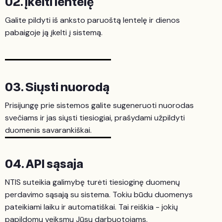
02. Įkelti lentelę
Galite pildyti iš anksto paruoštą lentelę ir dienos
pabaigoje ją įkelti į sistemą.
03. Siųsti nuorodą
Prisijungę prie sistemos galite sugeneruoti nuorodas
svečiams ir jas siųsti tiesiogiai, prašydami užpildyti
duomenis savarankiškai.
04. API sąsaja
NTIS suteikia galimybę turėti tiesioginę duomenų
perdavimo sąsają su sistema. Tokiu būdu duomenys
pateikiami laiku ir automatiškai. Tai reiškia - jokių
papildomų veiksmų Jūsų darbuotojams.