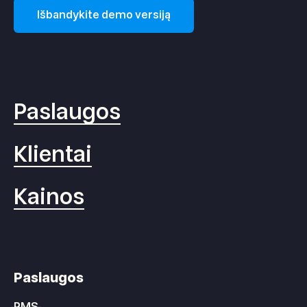
per sistemą
.
Išbandykite demo versiją
Paslaugos
Klientai
Kainos
Paslaugos
PMS