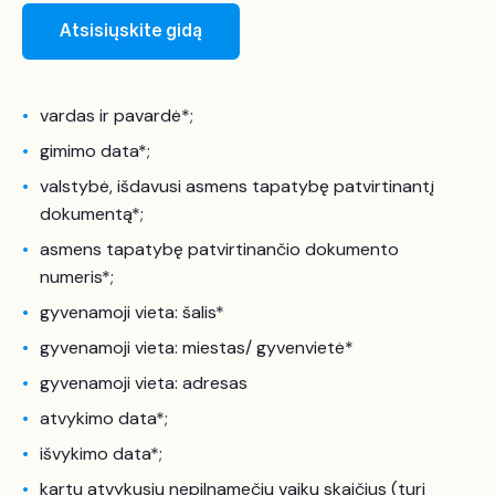
Atsisiųskite gidą
vardas ir pavardė*;
gimimo data*;
valstybė, išdavusi asmens tapatybę patvirtinantį
dokumentą*;
asmens tapatybę patvirtinančio dokumento
numeris*;
gyvenamoji vieta: šalis*
gyvenamoji vieta: miestas/ gyvenvietė*
gyvenamoji vieta: adresas
atvykimo data*;
išvykimo data*;
kartu atvykusių nepilnamečių vaikų skaičius (turi