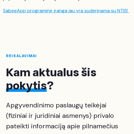
SabeeApp programinė įranga jau yra suderinama su NTIS!
REIKALAVIMAI
Kam aktualus šis
pokytis
?
Apgyvendinimo paslaugų teikėjai
(fiziniai ir juridiniai asmenys) privalo
pateikti informaciją apie pilnamečius