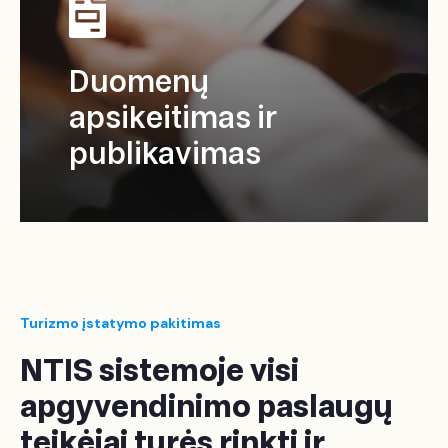
Duomenų
apsikeitimas ir
publikavimas
Turizmo įstatymo pakitimas
NTIS sistemoje visi
apgyvendinimo paslaugų
teikėjai turės rinkti ir