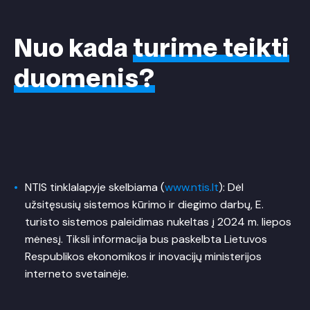
Nuo kada
turime
teikti
duomenis?
NTIS tinklalapyje skelbiama (
www.ntis.lt
): Dėl
užsitęsusių sistemos kūrimo ir diegimo darbų, E.
turisto sistemos paleidimas nukeltas į 2024 m. liepos
mėnesį. Tiksli informacija bus paskelbta Lietuvos
Respublikos ekonomikos ir inovacijų ministerijos
interneto svetainėje.