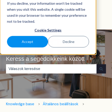
If you decline, your information won’t be tracked
Magyar
Almenü megjelenítése fordításokhoz
when you visit this website. A single cookie will be
used in your browser to remember your preference
not to be tracked.
Cookie Settings
Accept
Decline
Keress a segédcikkeink között
Nincs javaslat, mert üres a keresőmező.
Knowledge base
Általános beállítások