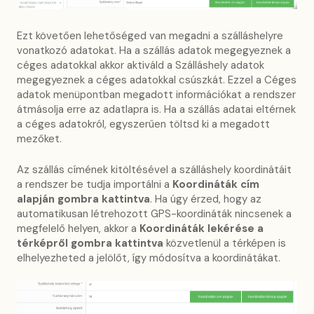
Ezt követően lehetőséged van megadni a szálláshelyre
vonatkozó adatokat. Ha a szállás adatok megegyeznek a
céges adatokkal akkor aktiváld a Szálláshely adatok
megegyeznek a céges adatokkal csúszkát. Ezzel a Céges
adatok menüpontban megadott információkat a rendszer
átmásolja erre az adatlapra is. Ha a szállás adatai eltérnek
a céges adatokról, egyszerűen töltsd ki a megadott
mezőket.
Az szállás címének kitöltésével a szálláshely koordinátáit
a rendszer be tudja importálni a
Koordináták cím
alapján gombra kattintva
. Ha úgy érzed, hogy az
automatikusan létrehozott GPS-koordináták nincsenek a
megfelelő helyen, akkor a
Koordináták lekérése a
térképről
gombra kattintva
közvetlenül a térképen is
elhelyezheted a jelölőt, így módosítva a koordinátákat.