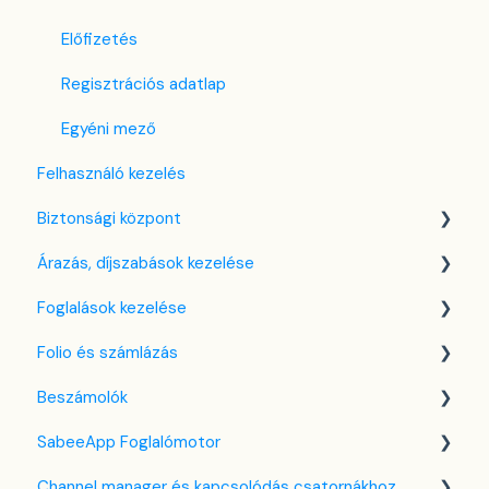
Előfizetés
Regisztrációs adatlap
Egyéni mező
Felhasználó kezelés
Biztonsági központ
Árazás, díjszabások kezelése
Kulcsfájl kezelés
Foglalások kezelése
Két-faktoros autentikáció (2FA)
Díjszabás beállítások
Folio és számlázás
Bejelentkezés a SabeeApp fiókba
Árttípusok Engedélyezése / Tiltása
Kezdőlap
Beszámolók
CTA / CTD
Naptárnézet
Folio kezelése
SabeeApp Foglalómotor
Kuponok
Foglalási adatlap
Számlákkal kapcsolatos tudnivalók
Front Office Beszámolók
Channel manager és kapcsolódás csatornákhoz
Bank kártya terhelése
Több pénznem kezelése
Foglalások & Bevétel
Foglalómotor (4.0)