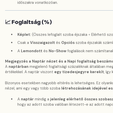
időszakra vonatkozóan.
📈 Foglaltság (%)
Képlet:
(Összes lefoglalt szoba éjszaka ÷ Elérhető sz
Csak a
Visszaigazolt
és
Opciós
szoba éjszakák számí
A
Lemondott
és
No-Show
foglalások nem számítanak
Megjegyzés a Naptár nézet és a Napi foglaltság beszámo
A
naptárban
megjelenő foglaltsági százaléknak általában meg
értékekkel. A naptár viszont
egy tizedesjegyre kerekít
, így
Bizonyos esetekben nagyobb eltérés is lehetséges. Ez olyankor
nézel, ami egy vagy több szoba
létrehozásának idejével e
A
naptár
mindig a
jelenleg elérhető összes szoba
hogy az adott szoba valóban létezett-e az adott nap