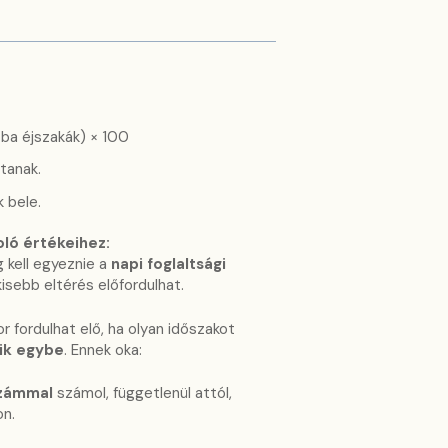
oba éjszakák) × 100
tanak.
 bele.
ló értékeihez:
 kell egyeznie a
napi foglaltsági
 kisebb eltérés előfordulhat.
 fordulhat elő, ha olyan időszakot
sik egybe
. Ennek oka:
számmal
számol, függetlenül attól,
on.