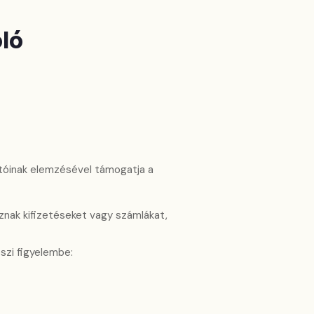
ló
tóinak elemzésével támogatja a
znak kifizetéseket vagy számlákat,
szi figyelembe: