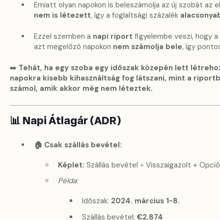
Emiatt olyan napokon is beleszámolja az új szobát az 
nem is létezett
, így a foglaltsági százalék
alacsonya
Ezzel szemben a
napi riport
figyelembe veszi, hogy 
azt megelőző napokon
nem számolja bele
, így pont
➡️
Tehát, ha egy szoba egy időszak közepén lett létreho
napokra kisebb kihasználtság fog látszani, mint a riportb
számol, amik akkor még nem léteztek.
📊 Napi Átlagár (ADR)
🏠 Csak szállás bevétel:
Képlet:
Szállás bevétel ÷ Visszaigazolt + Opci
Példa:
Időszak:
2024. március 1-8.
Szállás bevétel:
€2,874