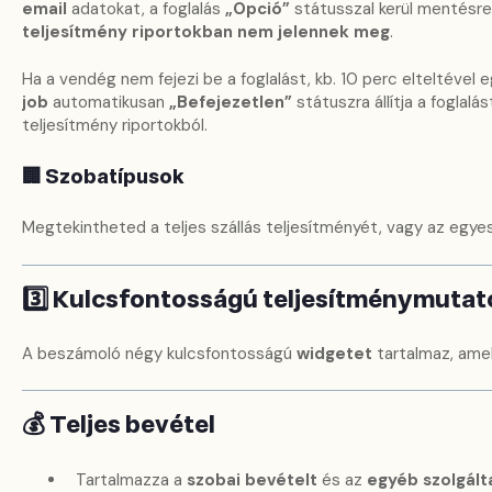
email
adatokat, a foglalás
„Opció”
státusszal kerül mentésre.
teljesítmény riportokban nem jelennek meg
.
Ha a vendég nem fejezi be a foglalást, kb. 10 perc elteltével 
job
automatikusan
„Befejezetlen”
státuszra állítja a foglalá
teljesítmény riportokból.
🏢 Szobatípusok
Megtekintheted a teljes szállás teljesítményét, vagy az egye
3️⃣ Kulcsfontosságú teljesítménymutat
A beszámoló négy kulcsfontosságú
widgetet
tartalmaz, ame
💰 Teljes bevétel
Tartalmazza a
szobai bevételt
és az
egyéb szolgált