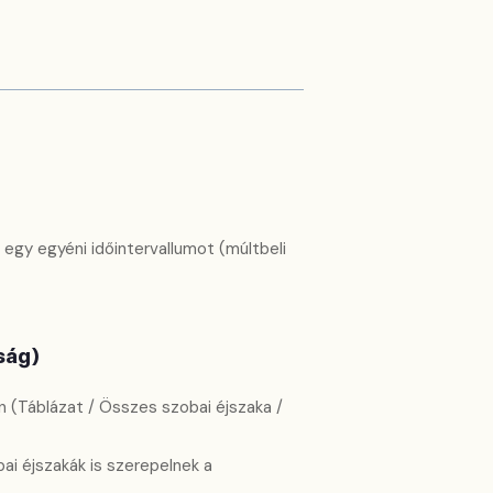
 egy egyéni időintervallumot (múltbeli
ság)
(Táblázat / Összes szobai éjszaka /
obai éjszakák is szerepelnek a