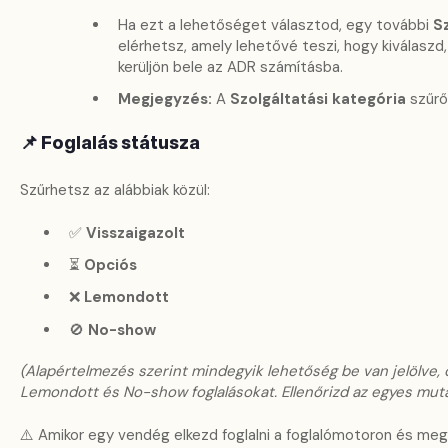
Ha ezt a lehetőséget választod, egy további
S
elérhetsz, amely lehetővé teszi, hogy kiválaszd
kerüljön bele az ADR számításba.
Megjegyzés:
A
Szolgáltatási kategória
szűrő
📌 Foglalás státusza
Szűrhetsz az alábbiak közül:
✅
Visszaigazolt
⏳
Opciós
❌
Lemondott
🚫
No-show
(Alapértelmezés szerint mindegyik lehetőség be van jelölve
Lemondott és No-show foglalásokat. Ellenőrizd az egyes mutat
⚠️ Amikor egy vendég elkezd foglalni a foglalómotoron és me