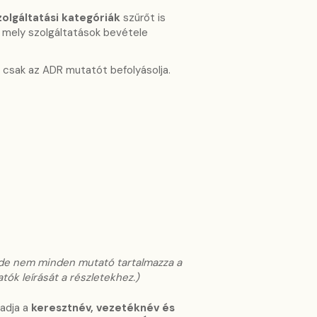
zolgáltatási kategóriák
szűrőt is
, mely szolgáltatások bevétele
 csak az ADR mutatót befolyásolja.
, de nem minden mutató tartalmazza a
ók leírását a részletekhez.)
gadja a
keresztnév, vezetéknév és