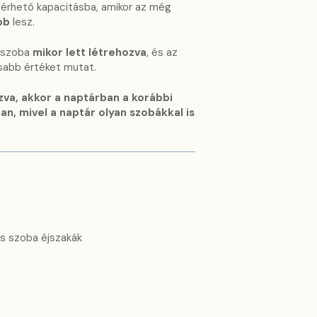
elérhető kapacitásba, amikor az még
bb
lesz.
a szoba
mikor lett létrehozva
, és az
osabb értéket mutat.
zva, akkor a naptárban a korábbi
an, mivel a naptár olyan szobákkal is
ós szoba éjszakák