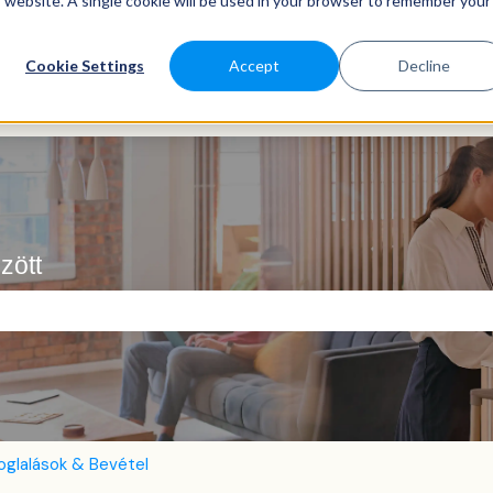
is website. A single cookie will be used in your browser to remember your
Cookie Settings
Accept
Decline
zött
ező.
oglalások & Bevétel