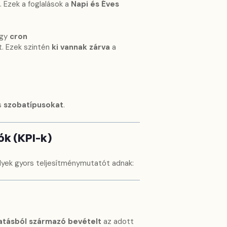
 Ezek a foglalások a
Napi és Éves
egy
cron
st. Ezek szintén
ki vannak zárva
a
s
szobatípusokat
.
ók (KPI-k)
lyek gyors teljesítménymutatót adnak:
atásból származó bevételt
az adott