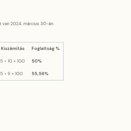
t
van 2024. március 30-án.
Kiszámítás
Foglaltság %
5 ÷ 10 × 100
50%
5 ÷ 9 × 100
55,56%