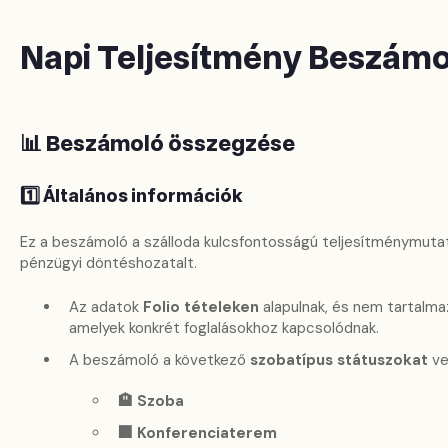
Napi Teljesítmény Beszámo
📊 Beszámoló összegzése
1️⃣ Általános információk
Ez a beszámoló a szálloda kulcsfontosságú teljesítménymuta
pénzügyi döntéshozatalt.
Az adatok
Folio tételeken
alapulnak, és nem tartalma
amelyek konkrét foglalásokhoz kapcsolódnak.
A beszámoló a következő
szobatípus státuszokat
ve
🏨 Szoba
🏢 Konferenciaterem