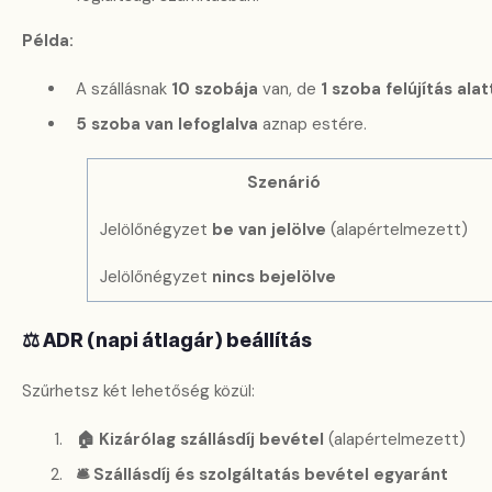
Példa:
A szállásnak
10 szobája
van, de
1 szoba felújítás alat
5 szoba van lefoglalva
aznap estére.
Szenárió
Jelölőnégyzet
be van jelölve
(alapértelmezett)
Jelölőnégyzet
nincs bejelölve
⚖️ ADR (napi átlagár) beállítás
Szűrhetsz két lehetőség közül:
🏠 Kizárólag szállásdíj bevétel
(alapértelmezett)
🛎️ Szállásdíj és szolgáltatás bevétel egyaránt