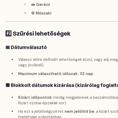
🚗 Garázs
⚙️ Műszaki
2️⃣ Szűrési lehetőségek
📅 Dátumválasztó
Válassz előre definiált lehetőségek közül, vagy adj meg
vagy jövőbeli).
Maximum választható időszak: 32 nap.
🔲 Blokkolt dátumok kizárása (kizárólag foglalt
Kizárt időpontok
mindig megjelennek a beszámolóban 
Kizárt szobai éjszakák sor).
Ha ezt a jelölőnégyzetet
nem jelölöd be
, a kizárt sz
foglaltsági számításban.