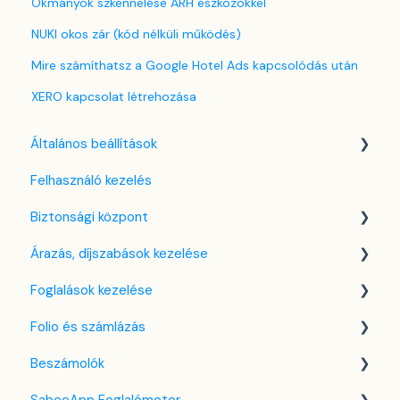
Okmányok szkennelése ARH eszközökkel
NUKI okos zár (kód nélküli működés)
Mire számíthatsz a Google Hotel Ads kapcsolódás után
XERO kapcsolat létrehozása
Általános beállítások
Felhasználó kezelés
Nyelv beállítások
Biztonsági központ
Cég / Szálláshely beállítások
Árazás, díjszabások kezelése
Adó beállítások
Kulcsfájl kezelés
Foglalások kezelése
Szabályzatok beállítása
Két-faktoros autentikáció (2FA)
Díjszabás beállítások
Folio és számlázás
Szobák beállításai
Bejelentkezés a SabeeApp fiókba
Árttípusok Engedélyezése / Tiltása
Kezdőlap
Beszámolók
Partnerek
CTA / CTD
Naptárnézet
Folio kezelése
SabeeApp Foglalómotor
Szolgáltatások
Kuponok
Foglalási adatlap
Számlákkal kapcsolatos tudnivalók
Front Office Beszámolók