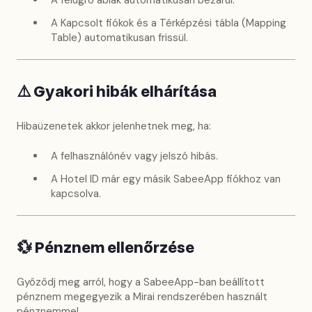
A felugró ablak automatikusan bezárul.
A Kapcsolt fiókok és a Térképzési tábla (Mapping
Table) automatikusan frissül.
⚠️ Gyakori hibák elhárítása
Hibaüzenetek akkor jelenhetnek meg, ha:
A felhasználónév vagy jelszó hibás.
A Hotel ID már egy másik SabeeApp fiókhoz van
kapcsolva.
💱 Pénznem ellenőrzése
Győződj meg arról, hogy a SabeeApp-ban beállított
pénznem megegyezik a Mirai rendszerében használt
pénznemmel.