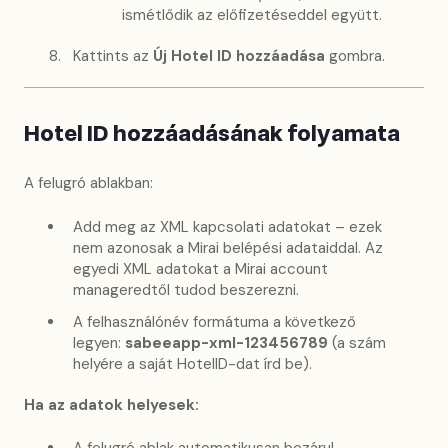
ismétlődik az előfizetéseddel együtt.
Kattints az
Új Hotel ID hozzáadása
gombra.
Hotel ID hozzáadásának folyamata
A felugró ablakban:
Add meg az XML kapcsolati adatokat – ezek
nem azonosak a Mirai belépési adataiddal. Az
egyedi XML adatokat a Mirai account
manageredtől tudod beszerezni.
A felhasználónév formátuma a következő
legyen:
sabeeapp-xml-123456789
(a szám
helyére a saját HotelID-dat írd be).
Ha az adatok helyesek: