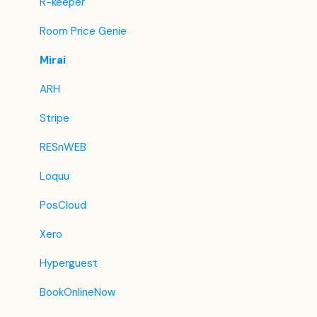
BestDay
R-keeper
Easytobook
Room Price Genie
Despegar
Mirai
Ctrip / Trip.com
ARH
Feratel
Stripe
Jet2Holidays
RESnWEB
Tomas
Loquu
VRBO / Homeaway
PosCloud
Szálláskérés.hu
Xero
Szállás.hu / Szállásgroup.hu
Hyperguest
Utazzitthon.hu
BookOnlineNow