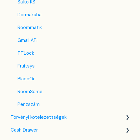
iCal
Salto KS
Revato (RoomGuru)
Dormakaba
JacTravel
Roommatik
101 Hotels
Gmail API
TabletHotels
TTLock
Lastminute
Fruitsys
Splendia
PlaccOn
TravelRepublic
RoomSome
Emerging Travel Group (Ostrovok)
Pénzszám
Törvényi kötelezettségek
Hotelbeds
Cash Drawer
Tripadvisor
NTAK tudás bázis