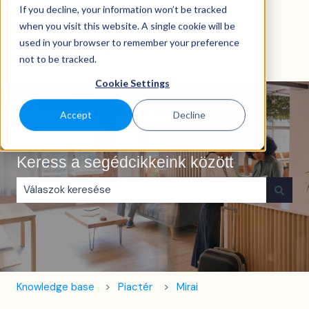
If you decline, your information won’t be tracked
Magyar
Almenü megjelenítése fordításokhoz
when you visit this website. A single cookie will be
used in your browser to remember your preference
not to be tracked.
Cookie Settings
Accept
Decline
Keress a segédcikkeink között
Nincs javaslat, mert üres a keresőmező.
Knowledge base
Piactér
Mirai