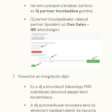
Ha nem szerepel a listában, kattints
az
Új partner hozzáadása
gombra.
Új partner hozzáadásakor válaszd
partner típusként az
Own Sales -
IBE
lehetőséget.
Fizesd be az integrációs díjat:
Ez a díj a következő SabeeApp PMS
számlázási dátumod alapján kerül
kiszámításra.
A díj automatikusan levonásra kerül az
elmentett bankkártyádról, és havonta