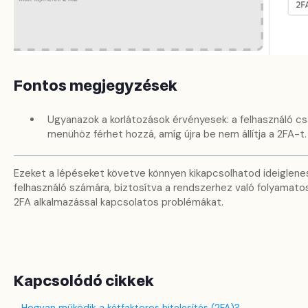
Fontos megjegyzések
Ugyanazok a korlátozások érvényesek: a felhasználó cs
menühöz férhet hozzá, amíg újra be nem állítja a 2FA-t.
Ezeket a lépéseket követve könnyen kikapcsolhatod ideiglen
felhasználó számára, biztosítva a rendszerhez való folyamat
2FA alkalmazással kapcsolatos problémákat.
Kapcsolódó cikkek
Hogyan működik a kétfaktoros hitelesítés (2FA)?