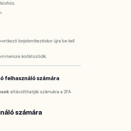
zközhöz.
n.
következő bejelentkezéskor újra be kell
lom
menüre korlátozódik.
ató felhasználó számára
osok
eltávolíthatják számukra a 2FA
ználó számára