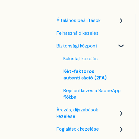
Általános beállítások
Felhasználó kezelés
Nyelv beállítások
Biztonsági központ
Cég / Szálláshely
beállítások
Kulcsfájl kezelés
Adó beállítások
Két-faktoros
Szabályzatok beállítása
autentikáció (2FA)
Szobák beállításai
Bejelentkezés a SabeeApp
fiókba
Partnerek
Árazás, díjszabások
Szolgáltatások
kezelése
Email sablonok beállítása
Foglalások kezelése
Díjszabás beállítások