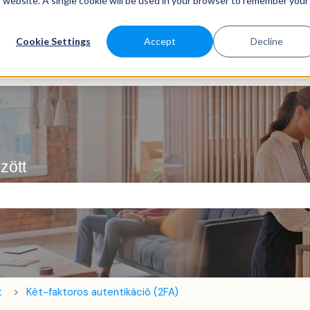
is website. A single cookie will be used in your browser to remember your
Cookie Settings
Accept
Decline
zött
ező.
t
Két-faktoros autentikáció (2FA)