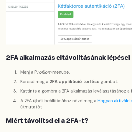
2FA alkalmazás eltávolításának lépései
Menj a P
rofilom
menübe.
Keresd meg a
2FA applikáció törlése
gombot.
Kattints a gombra a 2FA alkalmazás leválasztásához a f
A 2FA újbóli beállításához nézd meg a
Hogyan aktiváld a
útmutatót
Miért távolítsd el a 2FA-t?