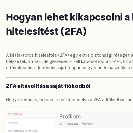
Hogyan lehet kikapcsolni a
hitelesítést (2FA)
A kétfaktoros hitelesítés (2FA) egy extra biztonsági réteget 
helyzetek, amikor ideiglenesen ki kell kapcsolnod a 2FA-t. Ez
eltávolításának lépésein saját magad vagy más felhasználó sz
2FA eltávolítása saját fiókodból
Hogy ellenőrizd, be van-e már kapcsolva a 2FA a fiókodban, nav