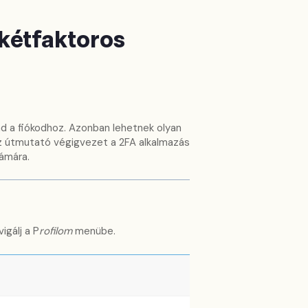
 kétfaktoros
ad a fiókodhoz. Azonban lehetnek olyan
 az útmutató végigvezet a 2FA alkalmazás
ámára.
igálj a P
rofilom
menübe.