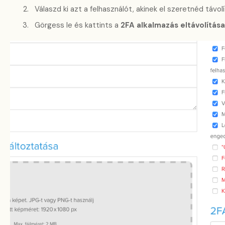
Válaszd ki azt a felhasználót, akinek el szeretnéd távol
Görgess le és kattints a
2FA alkalmazás eltávolítása