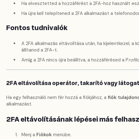
Ha elvesztetted a hozzáférést a 2FA-hoz használt es
Ha újra kell telepítened a 2FA alkalmazást a telefonodo
Fontos tudnivalók
A 2FA alkalmazás eltávolítása után, ha kijelentkezel, a 
állítanod a 2FA-t.
Amíg a 2FA nincs újra beállítva, a hozzáférésed a P
rofi
2FA eltávolítása operátor, takarító vagy látog
Ha egy felhasználó nem fér hozzá a fiókjához, a
fiók tulajdon
alkalmazást.
2FA eltávolításának lépései más felhas
Menj a
Fiókok
menübe.