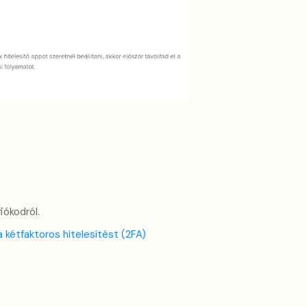
iókodról.
 kétfaktoros hitelesítést (2FA)