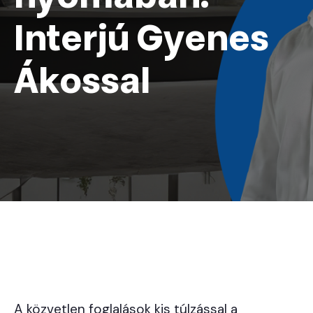
Interjú Gyenes
Ákossal
A közvetlen foglalások kis túlzással a