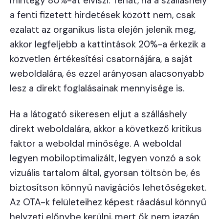
mintegy 80%-át elviszi. Tehát, ha a szálláshely
a fenti fizetett hirdetések között nem, csak
ezalatt az organikus lista elején jelenik meg,
akkor legfeljebb a kattintások 20%-a érkezik a
közvetlen értékesítési csatornájára, a saját
weboldalára, és ezzel arányosan alacsonyabb
lesz a direkt foglalásainak mennyisége is.
Ha a látogató sikeresen eljut a szálláshely
direkt weboldalára, akkor a következő kritikus
faktor a weboldal minősége. A weboldal
legyen mobiloptimalizált, legyen vonzó a sok
vizuális tartalom által, gyorsan töltsön be, és
biztosítson könnyű navigációs lehetőségeket.
Az OTA-k felületeihez képest ráadásul könnyű
helyzeti előnybe kerülni, mert ők nem igazán