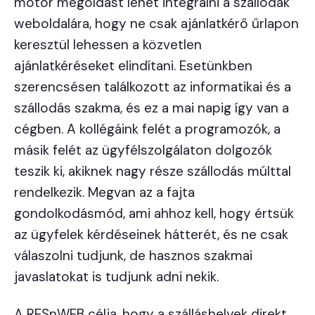
motor megoldást lehet integrálni a szállodák
weboldalára, hogy ne csak ajánlatkérő űrlapon
keresztül lehessen a közvetlen
ajánlatkéréseket elindítani. Esetünkben
szerencsésen találkozott az informatikai és a
szállodás szakma, és ez a mai napig így van a
cégben. A kollégáink felét a programozók, a
másik felét az ügyfélszolgálaton dolgozók
teszik ki, akiknek nagy része szállodás múlttal
rendelkezik. Megvan az a fajta
gondolkodásmód, ami ahhoz kell, hogy értsük
az ügyfelek kérdéseinek hátterét, és ne csak
válaszolni tudjunk, de hasznos szakmai
javaslatokat is tudjunk adni nekik.
A RESnWEB célja, hogy a szálláshelyek direkt