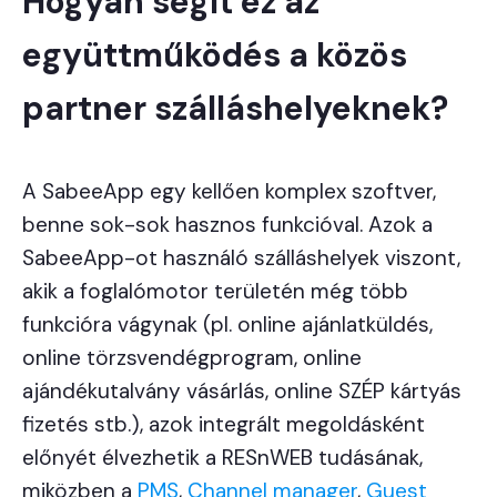
Hogyan segít ez az
együttműködés a közös
partner szálláshelyeknek?
A SabeeApp egy kellően komplex szoftver,
benne sok-sok hasznos funkcióval. Azok a
SabeeApp-ot használó szálláshelyek viszont,
akik a foglalómotor területén még több
funkcióra vágynak (pl. online ajánlatküldés,
online törzsvendégprogram, online
ajándékutalvány vásárlás, online SZÉP kártyás
fizetés stb.), azok integrált megoldásként
előnyét élvezhetik a RESnWEB tudásának,
miközben a
PMS
,
Channel manager
,
Guest