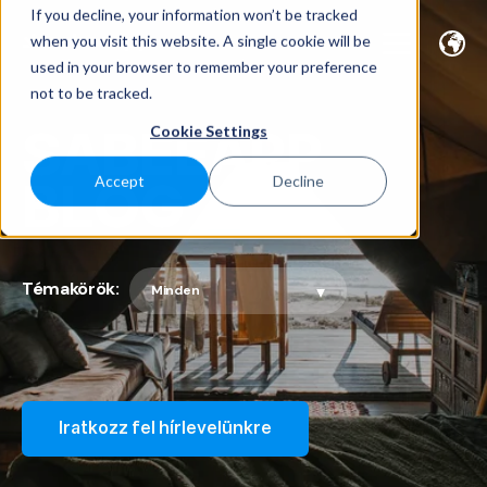
If you decline, your information won’t be tracked
when you visit this website. A single cookie will be
used in your browser to remember your preference
not to be tracked.
SABEEAPP
Cookie Settings
BLOG
Accept
Decline
Témakörök:
Iratkozz fel hírlevelünkre