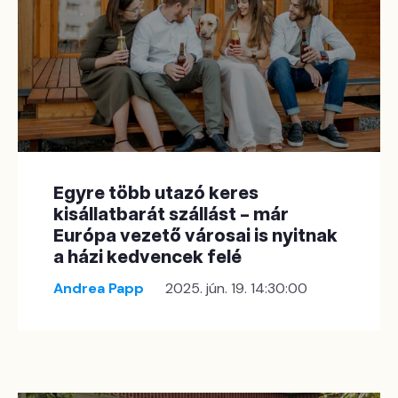
Egyre több utazó keres
kisállatbarát szállást – már
Európa vezető városai is nyitnak
a házi kedvencek felé
Andrea Papp
2025. jún. 19. 14:30:00