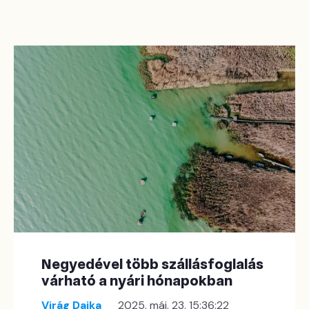
Negyedével több szállásfoglalás
várható a nyári hónapokban
Virág Dajka
2025. máj. 23. 15:36:22