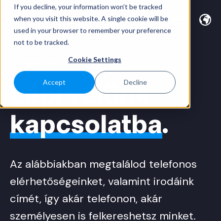
If you decline, your information won’t be tracked
when you visit this website. A single cookie will be
used in your browser to remember your preference
not to be tracked.
Cookie Settings
ITT VAGYUNK, HOGY SEGÍTSÜNK
Lépj velünk
Accept
Decline
kapcsolatba
.
Az alábbiakban megtalálod telefonos
elérhetőségeinket, valamint irodáink
címét, így akár telefonon, akár
személyesen is felkereshetsz minket.