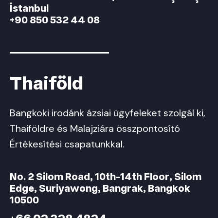
İstanbul
+90 850 532 44 08
Thaiföld
Bangkoki irodánk ázsiai ügyfeleket szolgál ki,
Thaiföldre és Malajziára összpontosító
Értékesítési csapatunkkal.
No. 2 Silom Road, 10th-14th Floor, Silom
Edge, Suriyawong, Bangrak, Bangkok
10500