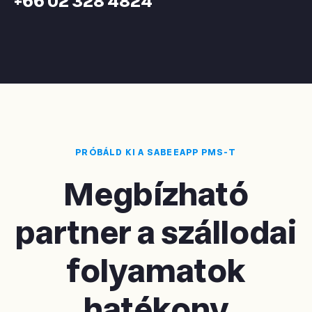
+66 02 328 4824
PRÓBÁLD KI A SABEEAPP PMS-T
Megbízható
partner a szállodai
folyamatok
hatékony