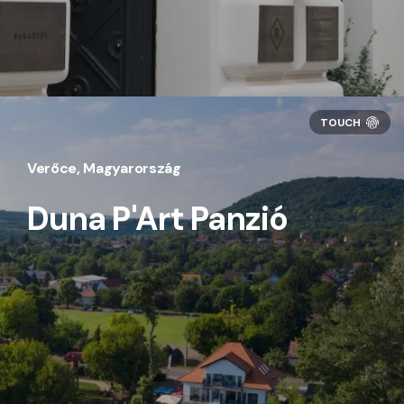
Verőce, Magyarország
Duna P'Art Panzió