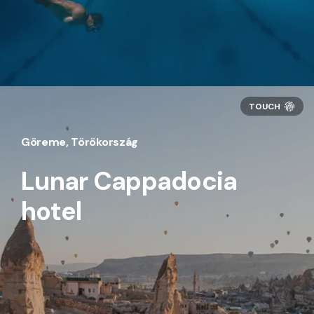
Göreme, Törökország
Lunar Cappadocia
hotel