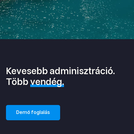
Kevesebb adminisztráció.
Több
vendég.
Demó foglalás