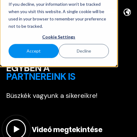
If you decline, your information won’t be tracked
when you visit this website. A single cookie will be
used in your browser to remember your preference
not to be tracked.
Cookie Settings
Accept
Decline
ÜGYFELEINK
EGYBEN A
PARTNEREINK IS
Büszkék vagyunk a sikereikre!
Videó megtekintése