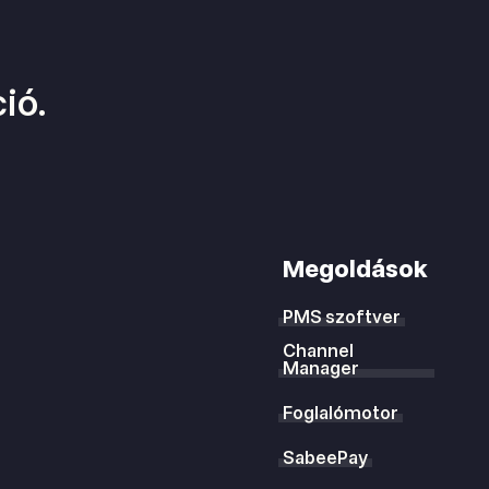
ió.
Megoldások
PMS szoftver
Channel
Manager
Foglalómotor
SabeePay