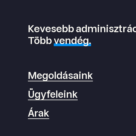
Kevesebb adminisztrác
Több
vendég.
Megoldásaink
Ügyfeleink
Árak