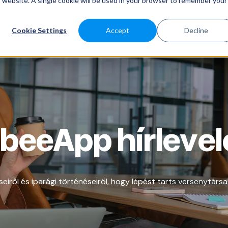
is website. A single cookie will be used in your browser to remember your
ZÁLLÁSTÍPUSOK
MEGOLDÁSOK
ÜGYFELEINK
ÁRAK
Cookie Settings
Accept
Decline
beeApp hírlevel
seiről és iparági történéseiről, hogy lépést tarts versenytársa