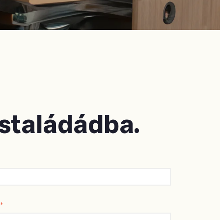
ostaládádba.
*