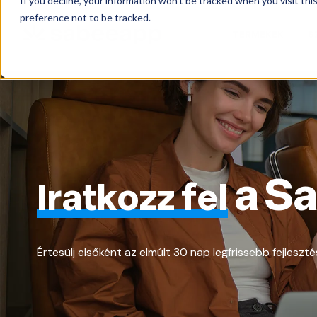
If you decline, your information won’t be tracked when you visit th
preference not to be tracked.
TERMÉKEK
S
a Sa
Iratkozz fel
Értesülj elsőként az elmúlt 30 nap legfrissebb fejleszté