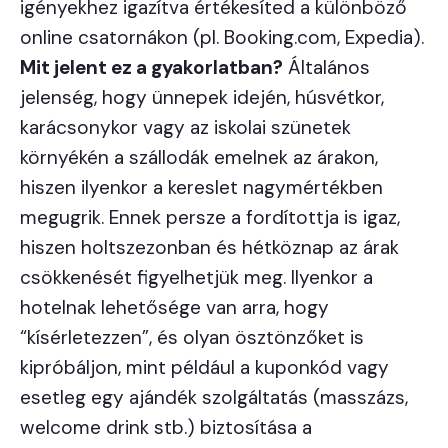
igényekhez igazítva értékesíted a különböző
online csatornákon (pl. Booking.com, Expedia).
Mit jelent ez a gyakorlatban?
Általános
jelenség, hogy ünnepek idején, húsvétkor,
karácsonykor vagy az iskolai szünetek
környékén a szállodák emelnek az árakon,
hiszen ilyenkor a kereslet nagymértékben
megugrik. Ennek persze a fordítottja is igaz,
hiszen holtszezonban és hétköznap az árak
csökkenését figyelhetjük meg. Ilyenkor a
hotelnak lehetősége van arra, hogy
“kísérletezzen”, és olyan ösztönzőket is
kipróbáljon, mint például a kuponkód vagy
esetleg egy ajándék szolgáltatás (masszázs,
welcome drink stb.) biztosítása a