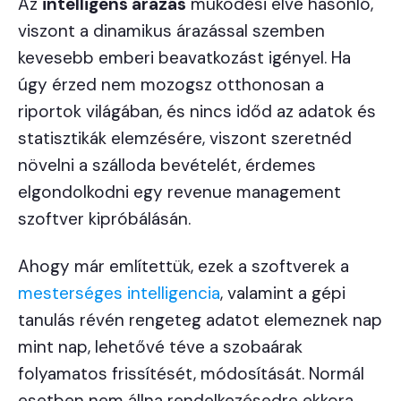
Az
intelligens árazás
működési elve hasonló,
viszont a dinamikus árazással szemben
kevesebb emberi beavatkozást igényel. Ha
úgy érzed nem mozogsz otthonosan a
riportok világában, és nincs időd az adatok és
statisztikák elemzésére, viszont szeretnéd
növelni a szálloda bevételét, érdemes
elgondolkodni egy revenue management
szoftver kipróbálásán.
Ahogy már említettük, ezek a szoftverek a
mesterséges intelligencia
, valamint a gépi
tanulás révén rengeteg adatot elemeznek nap
mint nap, lehetővé téve a szobaárak
folyamatos frissítését, módosítását. Normál
esetben nem állna rendelkezésedre ekkora