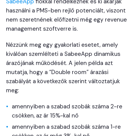
SabeeApp
fiókkal rendelkeznek és ki akarják
használni a PMS-ben rejlő potenciált, viszont
nem szeretnének előfizetni még egy revenue
management szoftverre is.
Nézzünk meg egy gyakorlati esetet, amely
kiválóan szemlélteti a SabeeApp dinamikus
árazójának működését. A jelen példa azt
mutatja, hogy a “Double room” árazási
szabályát a következők szerint változtatjuk
meg:
amennyiben a szabad szobák száma 2-re
csökken, az ár 15%-kal nő
amennyiben a szabad szobák száma 1-re
csökken, az ár még 3%-kal nő