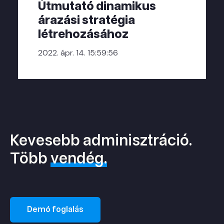
Útmutató dinamikus
árazási stratégia
létrehozásához
2022. ápr. 14. 15:59:56
Kevesebb adminisztráció.
Több
vendég.
Demó foglalás