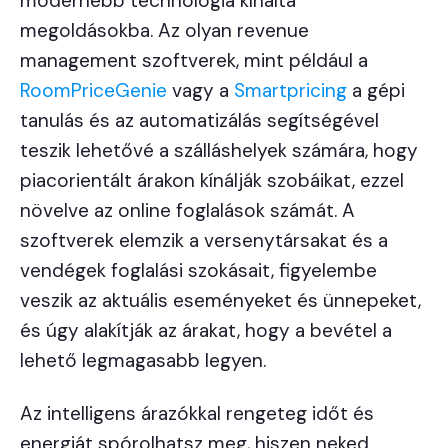
modernebb technológia kínálta
megoldásokba. Az olyan revenue
management szoftverek, mint például a
RoomPriceGenie
vagy a
Smartpricing
a gépi
tanulás és az automatizálás segítségével
teszik lehetővé a szálláshelyek számára, hogy
piacorientált árakon kínálják szobáikat, ezzel
növelve az online foglalások számát. A
szoftverek elemzik a versenytársakat és a
vendégek foglalási szokásait, figyelembe
veszik az aktuális eseményeket és ünnepeket,
és úgy alakítják az árakat, hogy a bevétel a
lehető legmagasabb legyen.
Az intelligens árazókkal rengeteg időt és
energiát spórolhatsz meg, hiszen neked