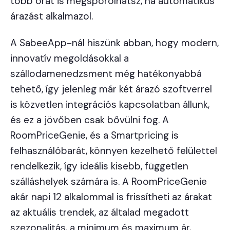
több órát is megspórolhatsz, ha automatikus
árazást alkalmazol.
A SabeeApp-nál hiszünk abban, hogy modern,
innovatív megoldásokkal a
szállodamenedzsment még hatékonyabbá
tehető, így jelenleg már két árazó szoftverrel
is közvetlen integrációs kapcsolatban állunk,
és ez a jövőben csak bővülni fog. A
RoomPriceGenie, és a Smartpricing is
felhasználóbarát, könnyen kezelhető felülettel
rendelkezik, így ideális kisebb, független
szálláshelyek számára is. A RoomPriceGenie
akár napi 12 alkalommal is frissítheti az árakat
az aktuális trendek, az általad megadott
szezonalitás, a minimum és maximum ár,