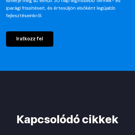
Ismerje meg az elmúlt 30 nap legfrissebb termék- és
iparági frissítéseit, és értesüljön elsőként legújabb
fejlesztéseinkről.
Iratkozz fel
Kapcsolódó cikkek