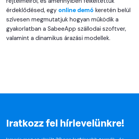
rejtelmeiről, és amennyiben felkeltettük
érdeklődésed, egy
online demó
keretén belül
szívesen megmutatjuk hogyan működik a
gyakorlatban a SabeeApp szállodai szoftver,
valamint a dinamikus árazási modellek.
Iratkozz fel hírlevelünkre!