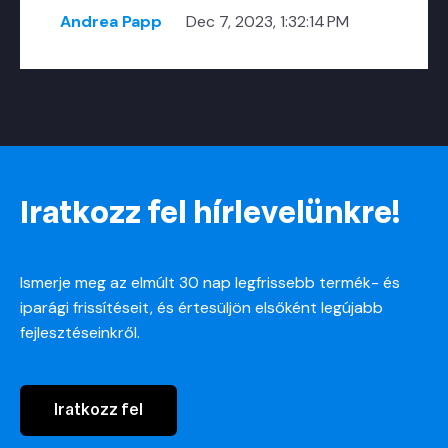
Andrea Papp
Dec 7, 2023, 1:32:14 PM
Iratkozz fel hírlevelünkre!
Ismerje meg az elmúlt 30 nap legfrissebb termék- és
iparági frissítéseit, és értesüljön elsőként legújabb
fejlesztéseinkről.
Iratkozz fel