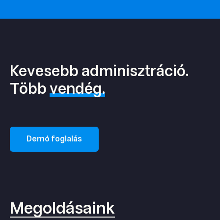
Kevesebb adminisztráció.
Több
vendég.
Demó foglalás
Megoldásaink