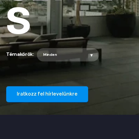
S
Témakörök:
Iratkozz fel hírlevelünkre