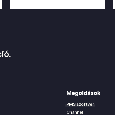
ió.
Megoldások
PMS szoftver
Channel