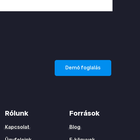
Demó foglalás
Rólunk
Források
Kapcsolat
Blog