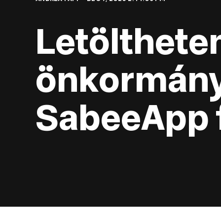
Letölthete
önkormányz
SabeeApp 