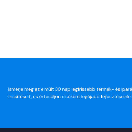
Ismerje meg az elmúlt 30 nap legfrissebb termék- és ipará
frissítéseit, és értesüljön elsőként legújabb fejlesztéseinkr