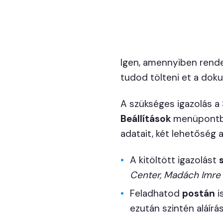
Igen, amennyiben rende
tudod tölteni et a do
A szükséges igazolás a
Beállítások
menüpontból
adatait, két lehetőség
A kitöltött igazolást
Center, Madách Imre ú
Feladhatod
postán
i
ezután szintén aláírás