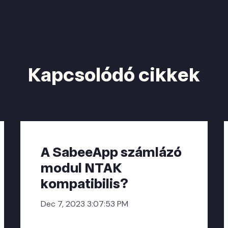
Kapcsolódó cikkek
A SabeeApp számlázó
modul NTAK
kompatibilis?
Dec 7, 2023 3:07:53 PM