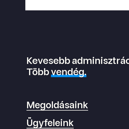
Kevesebb adminisztrác
Több
vendég.
Megoldásaink
Ügyfeleink