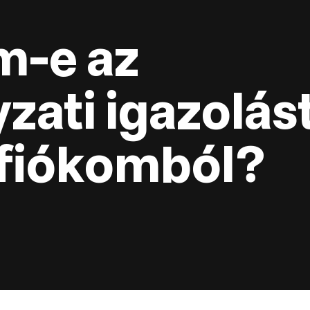
m-e az
ati igazolást
fiókomból?