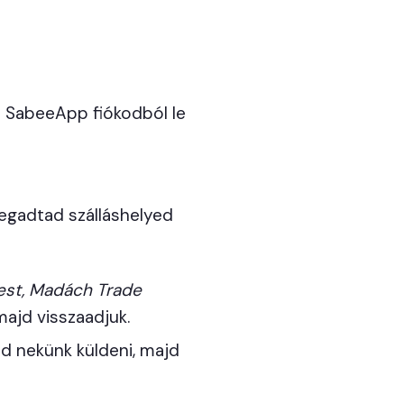
a SabeeApp fiókodból le
megadtad szálláshelyed
est, Madách Trade
 majd visszaadjuk.
od nekünk küldeni, majd