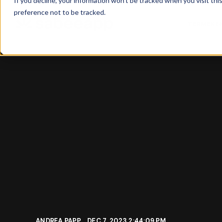
If you decline, your information won’t be tracked when you visit th
preference not to be tracked.
TERMÉKE
ANDREA PAPP
DEC 7, 2023 2:44:09 PM