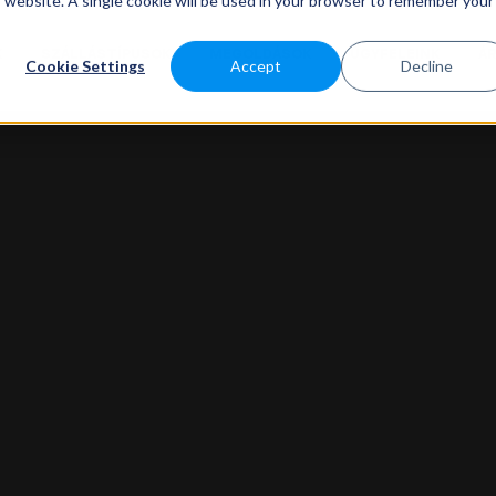
is website. A single cookie will be used in your browser to remember your
K
SZÁLLÁSTÍPUSOK
MEGOLDÁSOK
ÜGYFELEINK
Á
Cookie Settings
Accept
Decline