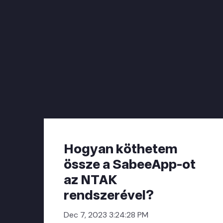
Hogyan köthetem
össze a SabeeApp-ot
az NTAK
rendszerével?
Dec 7, 2023 3:24:28 PM