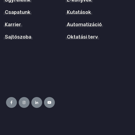
Ügyfeleink
E-könyvek
Csapatunk
Kutatások
Karrier
Automatizáció
Sajtószoba
Oktatási terv