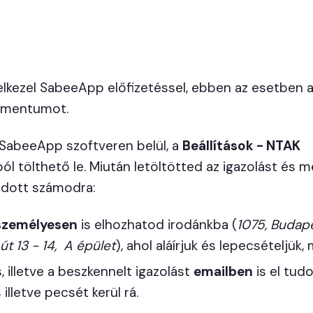
lkezel SabeeApp előfizetéssel, ebben az esetben 
kumentumot.
 SabeeApp szoftveren belül, a
Beállítások - NTAK
 tölthető le. Miután letöltötted az igazolást és 
 adott számodra:
személyesen
is elhozhatod irodánkba (
1075, Budap
t 13 - 14, A épület
), ahol aláírjuk és lepecsételjük,
s, illetve a beszkennelt igazolást
emailben
is el tud
 illetve pecsét kerül rá.