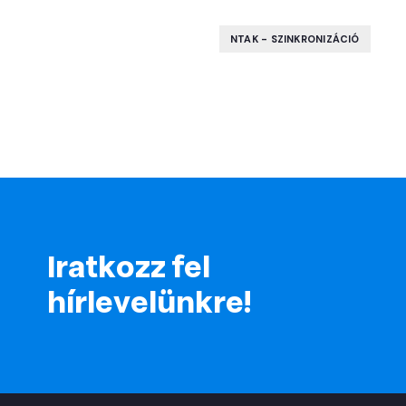
NTAK - SZINKRONIZÁCIÓ
Iratkozz fel
hírlevelünkre!