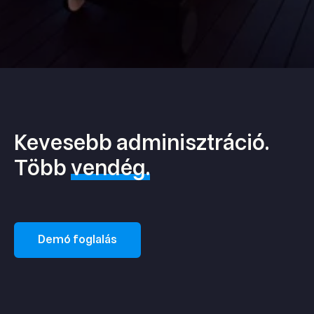
Kevesebb adminisztráció.
Több
vendég.
Demó foglalás