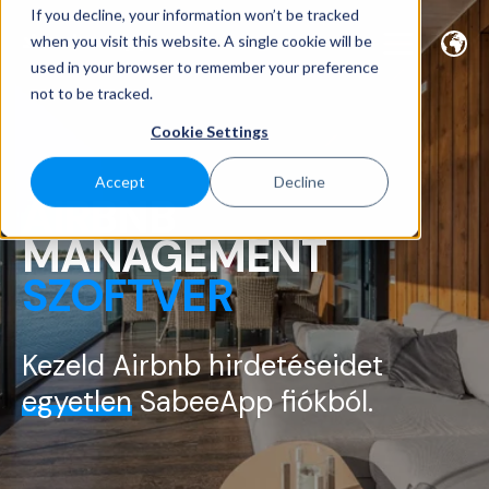
If you decline, your information won’t be tracked
when you visit this website. A single cookie will be
used in your browser to remember your preference
not to be tracked.
Cookie Settings
Accept
Decline
AIRBNB
MANAGEMENT
SZOFTVER
Kezeld Airbnb hirdetéseidet
egyetlen
SabeeApp fiókból.