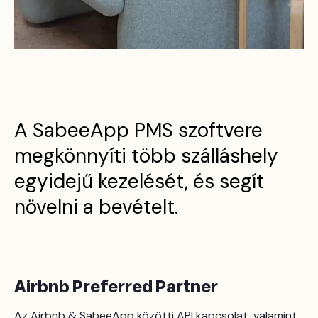
A SabeeApp PMS szoftvere
megkönnyíti több szálláshely
egyidejű kezelését, és segít
növelni a bevételt.
Airbnb Preferred Partner
Az Airbnb & SabeeApp közötti API kapcsolat, valamint