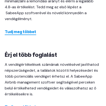
minimalizálni a lemondási arányt és elérni a legalább
4.8-as értékelést. Tedd meg az első lépést a
SabeeApp szoftverével és növeld könnyedén a
vendégélményt.
Tudj meg többet
Érj el több foglalást
A vendégértékelések számának növelésével javíthatod
népszerűségedet, a találatok közötti helyezésedet és
több potenciális vendéget érhetsz el. A SabeeApp
Airbnb management szoftver segítségével perceken
belül értékelheted vendégeidet és válaszolhatsz az ő
értékeléseikre is.