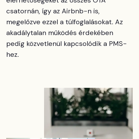
elérhetőségeket az összes OTA
csatornán, így az Airbnb-n is,
megelőzve ezzel a túlfoglalásokat. Az
akadálytalan működés érdekében
pedig közvetlenül kapcsolódik a PMS-
hez.