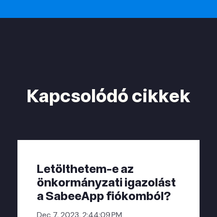
Kapcsolódó cikkek
Letölthetem-e az
önkormányzati igazolást
a SabeeApp fiókomból?
Dec 7, 2023, 2:44:09 PM