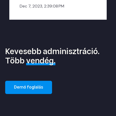
Dec 7, 2023, 2:39:08 PM
Kevesebb adminisztráció.
Több
vendég.
Demó foglalás