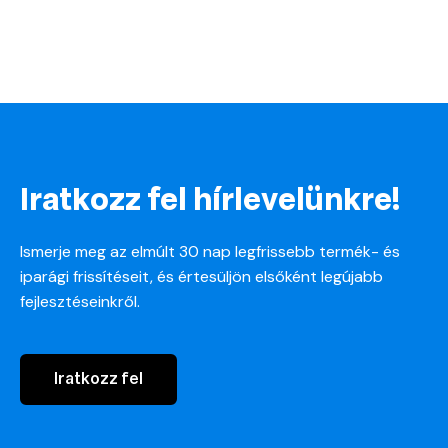
Iratkozz fel hírlevelünkre!
Ismerje meg az elmúlt 30 nap legfrissebb termék- és
iparági frissítéseit, és értesüljön elsőként legújabb
fejlesztéseinkről.
Iratkozz fel