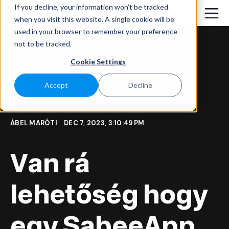
If you decline, your information won’t be tracked
when you visit this website. A single cookie will be
used in your browser to remember your preference
not to be tracked.
Cookie Settings
Accept
Decline
ÁBEL MARÓTI
DEC 7, 2023, 3:10:49 PM
Van rá
lehetőség hogy
egy SabeeApp