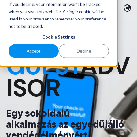
If you decline, your information won’t be tracked
when you visit this website. A single cookie will be
used in your browser to remember your preference
not to be tracked.
Cookie Settings
Accept
Decline
GUEST
ADV
ISOR
Egy sokoldalú
alkalmazás az egyedülálló
vendégélményért.