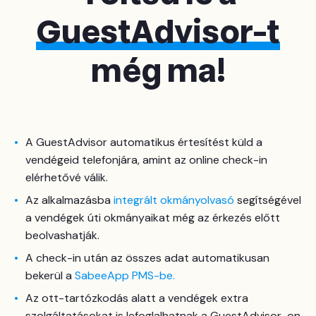
GuestAdvisor-t
még ma!
A GuestAdvisor automatikus értesítést küld a
vendégeid telefonjára, amint az online check-in
elérhetővé válik.
Az alkalmazásba
integrált okmányolvasó
segítségével
a vendégek úti okmányaikat még az érkezés előtt
beolvashatják.
A check-in után az összes adat automatikusan
bekerül a
SabeeApp PMS-be.
Az ott-tartózkodás alatt a vendégek extra
szolgáltatásokat is lefoglalhatnak a GuestAdvisor-on