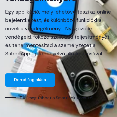
Egy applikáció, mely lehetővé teszi az online
bejelentkezést, és különböző funkciókkal
növeli a vendégélményt. Nyűgözd le
vendégeid, fokozd szállodád teljesítményét,
és tehermentesítsd a személyzetet a
SabeeApp új, többnyelvű alkalmazásával.
Demó foglalása
Tudj meg többet a Smart Solutions-ről