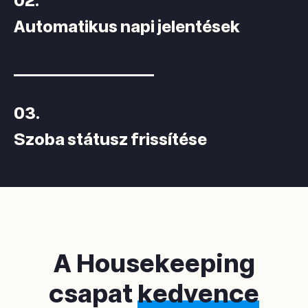
02.
Automatikus napi jelentések
03.
Szoba státusz frissítése
A Housekeeping
csapat
kedvence