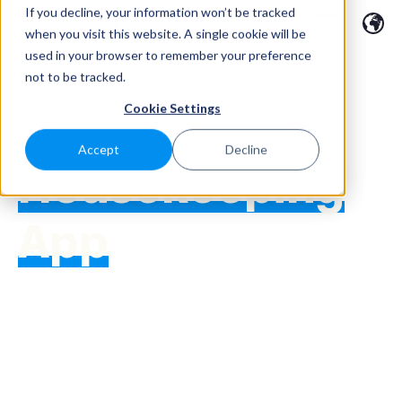
If you decline, your information won’t be tracked
when you visit this website. A single cookie will be
used in your browser to remember your preference
not to be tracked.
Cookie Settings
Accept
Decline
Housekeeping
App
A HK csapat
nélkülözhetetlen tagja
A SabeeApp Housekeeping App a takarító személyzet