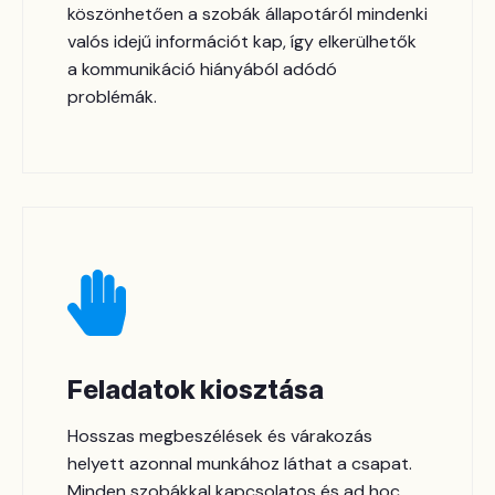
köszönhetően a szobák állapotáról mindenki
valós idejű információt kap, így elkerülhetők
a kommunikáció hiányából adódó
problémák.
Feladatok kiosztása
Hosszas megbeszélések és várakozás
helyett azonnal munkához láthat a csapat.
Minden szobákkal kapcsolatos és ad hoc