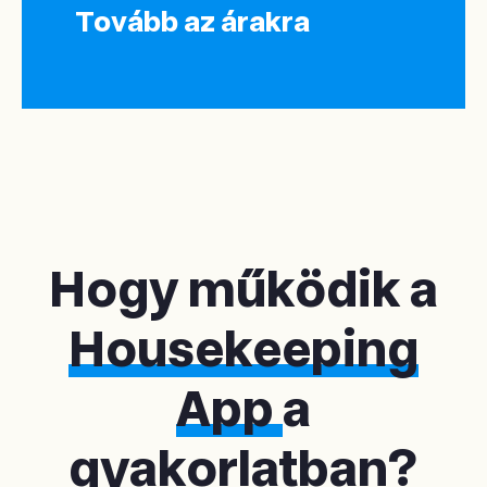
Tovább az árakra
Hogy működik a
Housekeeping
App
a
gyakorlatban?