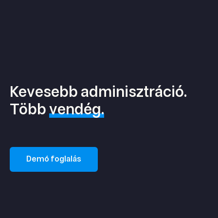
Kevesebb adminisztráció.
Több
vendég.
Demó foglalás