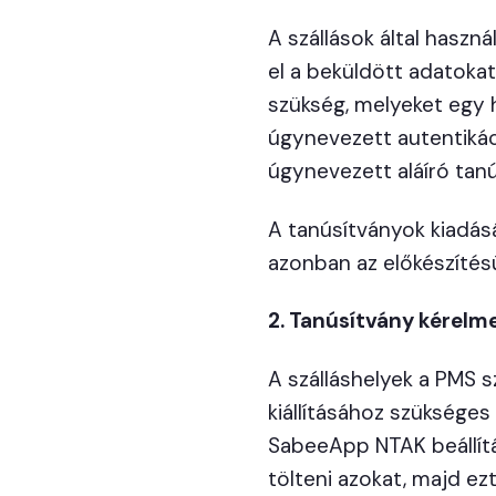
A szállások által haszná
el a beküldött adatokat
szükség, melyeket egy hi
úgynevezett autentikáci
úgynevezett aláíró tanú
A tanúsítványok kiadásá
azonban az előkészítésü
2. Tanúsítvány kérelm
A szálláshelyek a PMS s
kiállításához szükséges
SabeeApp NTAK beállítá
tölteni azokat, majd ezt 