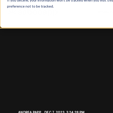
If you decline, your information won’t be tracked when you visit th
preference not to be tracked.
TERMÉKE
ANDREA PAPP
DEC 7, 2023, 3:24:28 PM