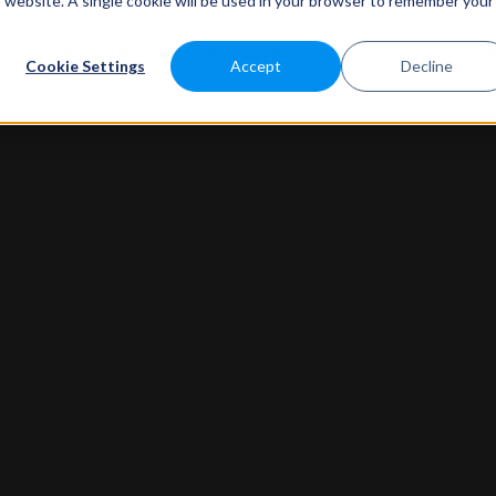
is website. A single cookie will be used in your browser to remember your
K
SZÁLLÁSTÍPUSOK
MEGOLDÁSOK
ÜGYFELEINK
Á
Cookie Settings
Accept
Decline