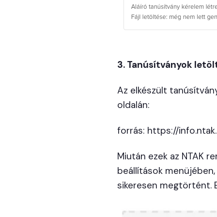
3. Tanúsítványok letöl
Az elkészült tanúsítván
oldalán:
forrás: https://info.nta
Miután ezek az NTAK ren
beállítások menüjében, 
sikeresen megtörtént. 