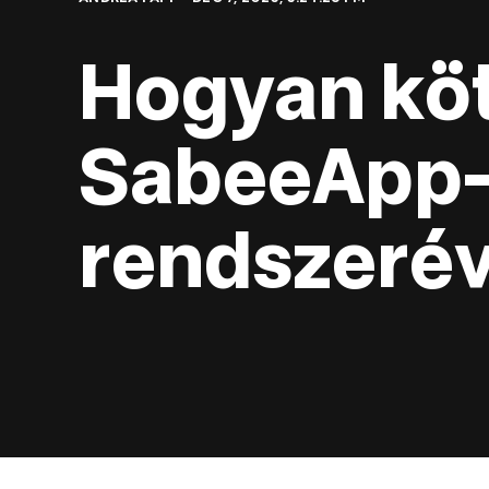
Hogyan kö
SabeeApp-
rendszeré