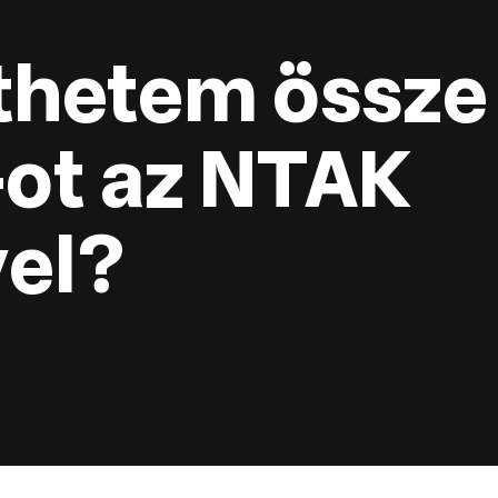
thetem össze
ot az NTAK
vel?