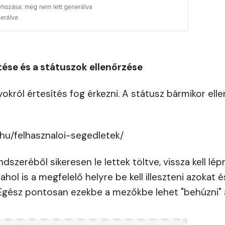
tése és a státuszok ellenőrzése
yokról értesítés fog érkezni. A státusz bármikor ell
k.hu/felhasznaloi-segedletek/
dszeréből sikeresen le lettek töltve, vissza kell l
ahol is a megfelelő helyre be kell illeszteni azokat
Egész pontosan ezekbe a mezőkbe lehet "behúzni" a