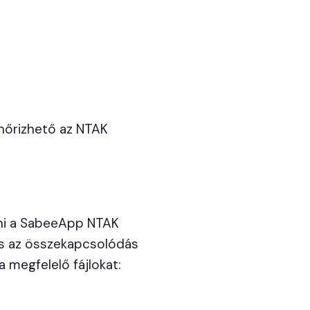
enőrizhető az NTAK
épni a SabeeApp NTAK
 és az összekapcsolódás
 megfelelő fájlokat: