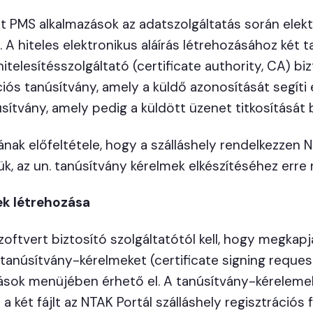
lt PMS alkalmazások az adatszolgáltatás során elektr
. A hiteles elektronikus aláírás létrehozásához két 
telesítésszolgáltató (certificate authority, CA) biz
ós tanúsítvány, amely a küldő azonosítását segíti e
sítvány, amely pedig a küldött üzenet titkosítását b
nak előfeltétele, hogy a szálláshely rendelkezzen N
k, az un. tanúsítvány kérelmek elkészítéséhez erre 
ek létrehozása
zoftvert biztosító szolgáltatótól kell, hogy megkap
 tanúsítvány-kérelmeket (certificate signing request
sok menüjében érhető el. A tanúsítvány-kérelemek e
a két fájlt az NTAK Portál szálláshely regisztrációs fe