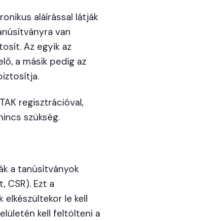
onikus aláírással látják
tanúsítványra van
tosít. Az egyik az
lő, a másik pedig az
iztosítja.
TAK regisztrációval,
nincs szükség.
ják a tanúsítványok
, CSR). Ezt a
lkészültekor le kell
lületén kell feltölteni a