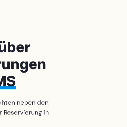
 über
rungen
PMS
ichten neben den
r Reservierung in