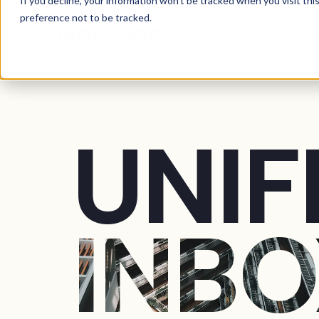
If you decline, your information won’t be tracked when you visit th
preference not to be tracked.
PLATTFORM
SABEE
UNIF
INBO