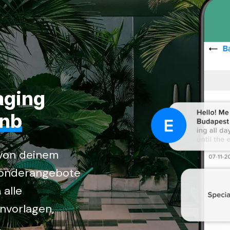
aging
bnb
 von deinem
Sonderangebote
alle
nvorlagen,
.