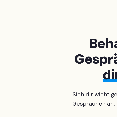
Beha
Gespr
di
Sieh dir wichti
Gesprächen an. M