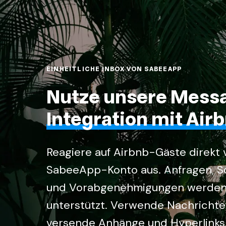
EINHEITLICHE INBOX VON SABEEAPP
Nutze unsere Mess
Integration mit Air
Reagiere auf Airbnb-Gäste direkt
SabeeApp-Konto aus. Anfragen, 
und Vorabgenehmigungen werden 
unterstützt. Verwende Nachrichte
versende Anhänge und Hyperlinks