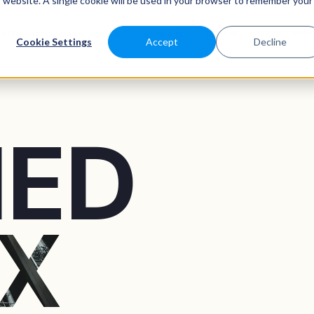
is website. A single cookie will be used in your browser to remember your
APP FÜR...
LÖSUNGEN
KUNDEN
PREISE
RESSOURC
Cookie Settings
Accept
Decline
IED
X