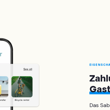
EIGENSCH
Zah
Gas
Das Sab