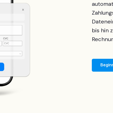
automat
Zahlung
Datenei
bis hin
Rechnun
Begin