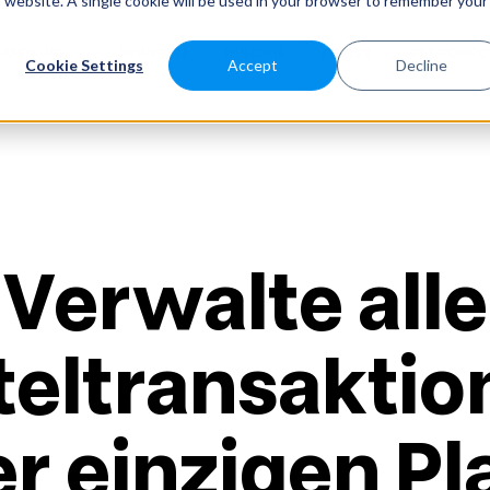
is website. A single cookie will be used in your browser to remember your
APP FÜR...
LÖSUNGEN
KUNDEN
PREISE
RESSOURC
Cookie Settings
Accept
Decline
Verwalte alle
teltransaktio
er
einzigen Pl