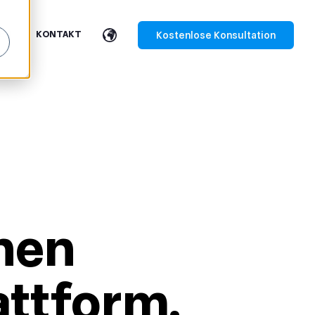
Kostenlose Konsultation
EN
KONTAKT
nen
attform
.