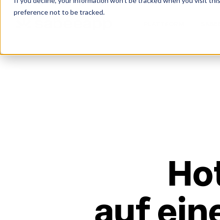
If you decline, your information won’t be tracked when you visit th
preference not to be tracked.
PLATTFORM
SABEE
Ho
auf ein