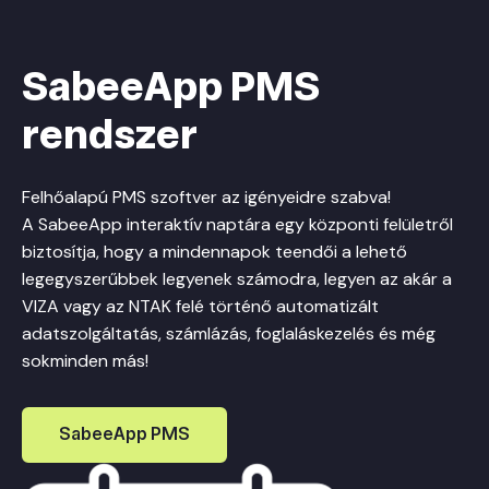
SabeeApp PMS
rendszer
Felhőalapú PMS szoftver az igényeidre szabva!
A SabeeApp interaktív naptára egy központi felületről
biztosítja, hogy a mindennapok teendői a lehető
legegyszerűbbek legyenek számodra, legyen az akár a
VIZA vagy az NTAK felé történő automatizált
adatszolgáltatás, számlázás, foglaláskezelés és még
sokminden más!
SabeeApp PMS