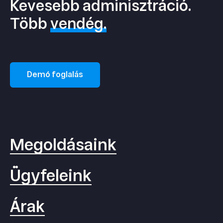
Kevesebb adminisztráció.
Több
vendég.
Demó foglalás
Megoldásaink
Ügyfeleink
Árak