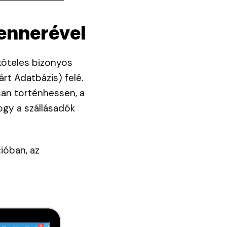
ennerével
köteles bizonyos
rt Adatbázis) felé.
an történhessen, a
ogy a szállásadók
ióban, az