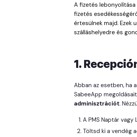
A fizetés lebonyolítása
fizetés esedékességéről
értesülnek majd. Ezek 
szálláshelyedre és gon
1. Recepció
Abban az esetben, ha a 
SabeeApp megoldásait
adminisztrációt
. Nézz
A PMS Naptár vagy L
Töltsd ki a vendég 