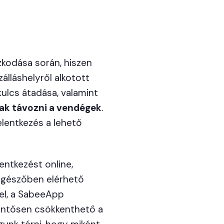
kodása során, hiszen
álláshelyről alkotott
lcs átadása, valamint
ak távozni a vendégek
.
elentkezés a lehető
entkezést online,
ngészőben elérhető
el, a SabeeApp
lentősen csökkenthető a