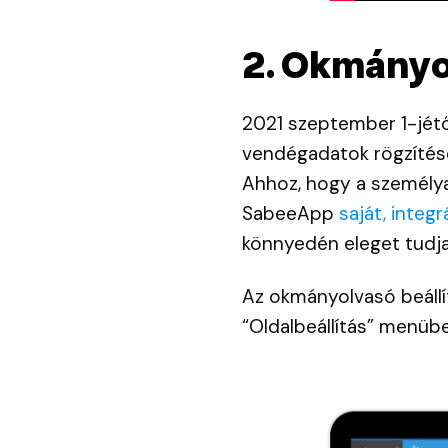
2. Okmányo
2021 szeptember 1-jétő
vendégadatok rögzítés
Ahhoz, hogy a személy
SabeeApp
saját, integ
könnyedén eleget tudja
Az okmányolvasó beállí
“Oldalbeállítás” menüb