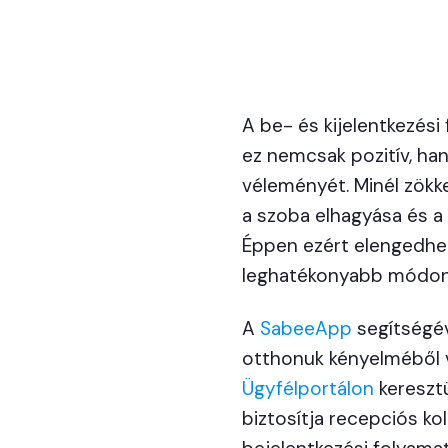
A be- és kijelentkezés
ez nemcsak pozitív, han
véleményét. Minél zökk
a szoba elhagyása és 
Éppen ezért elengedhet
leghatékonyabb módon 
A
SabeeApp
segítségév
otthonuk kényelméből 
Ügyfélportálon
kereszt
biztosítja recepciós k