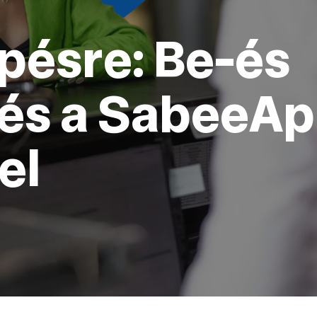
pésre: Be-és
zés a SabeeA
el