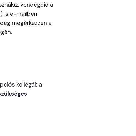
sználsz, vendégeid a
) is e-mailben
endég megérkezzen a
égén.
pciós kollégák a
 szükséges