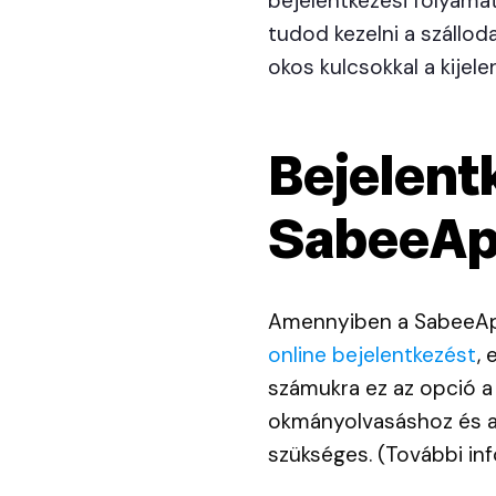
bejelentkezési folyamat
tudod kezelni a szálloda
okos kulcsokkal a kijel
Bejelent
SabeeAp
Amennyiben a SabeeApp
online bejelentkezést
,
számukra ez az opció a 
okmányolvasáshoz és ad
szükséges. (További in