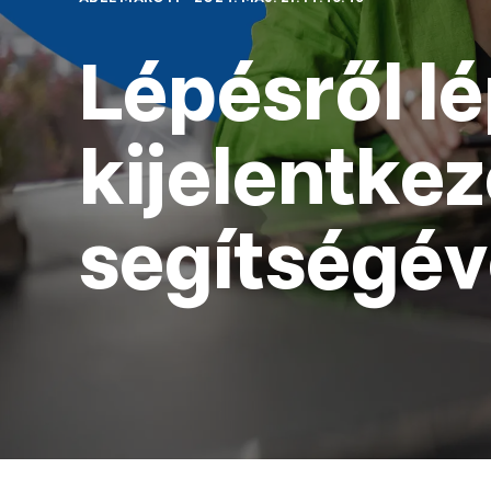
Lépésről lé
kijelentke
segítségév