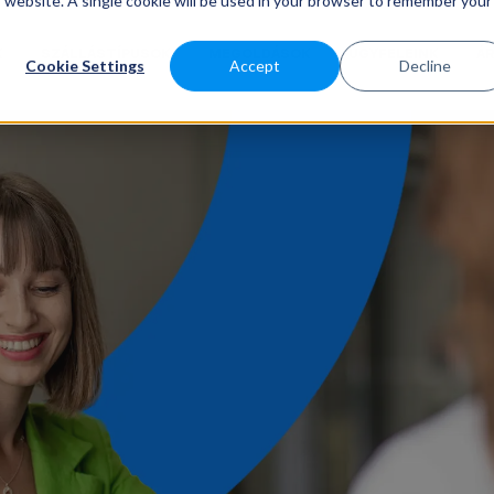
is website. A single cookie will be used in your browser to remember your
K
SZÁLLÁSTÍPUSOK
MEGOLDÁSOK
ÜGYFELEINK
Á
Cookie Settings
Accept
Decline