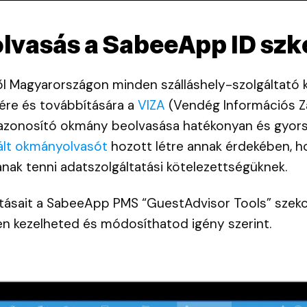
lvasás a SabeeApp ID szk
l Magyarországon minden szálláshely-szolgáltató 
ére és továbbítására a
VIZA
(Vendég Információs Zá
azonosító okmány beolvasása hatékonyan és gyors
rált okmányolvasót
hozott létre annak érdekében, h
nak tenni adatszolgáltatási kötelezettségüknek.
tásait a SabeeApp PMS “GuestAdvisor Tools” szekc
en kezelheted és módosíthatod igény szerint.