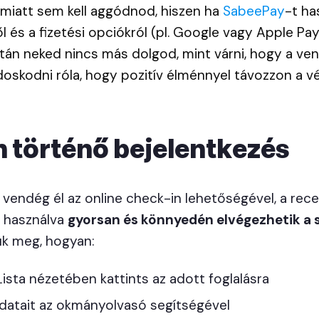
 miatt sem kell aggódnod, hiszen ha
SabeePay
-t ha
 és a fizetési opciókról (pl. Google vagy Apple Pay
után neked nincs más dolgod, mint várni, hogy a v
doskodni róla, hogy pozitív élménnyel távozzon a v
n történő bejelentkezés
vendég él az online check-in lehetőségével, a rece
 használva
gyorsan és könnyedén elvégezhetik a
ük meg, hogyan:
ista nézetében kattints az adott foglalásra
adatait az okmányolvasó segítségével