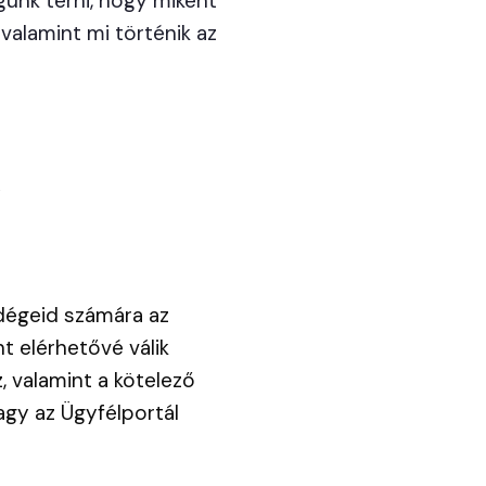
gunk térni, hogy miként
 valamint mi történik az
a
dégeid számára az
nt elérhetővé válik
, valamint a kötelező
gy az Ügyfélportál