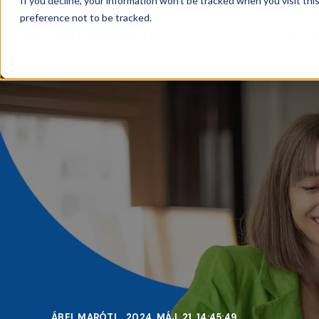
If you decline, your information won’t be tracked when you visit th
preference not to be tracked.
TERMÉKE
ÁBEL MARÓTI
2024. MÁJ. 21. 14:45:49