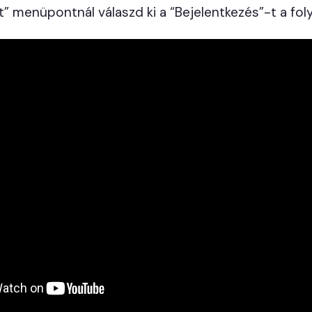
pot” menüpontnál válaszd ki a “Bejelentkezés”-t a f