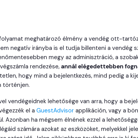
i folyamat meghatározó élmény a vendég ott-tartóz
em negatív irányba is el tudja billenteni a vendég sz
enőmentesebben megy az adminisztráció, a szobaku
a végszámla rendezése,
annál elégedettebben fogn
etlen, hogy mind a bejelentkezés, mind pedig a kij
történjen.
el vendégeidnek lehetősége van arra, hogy a bejel
végezzék el a
GuestAdvisor
applikáción, vagy a bö
ül. Azonban ha mégsem élnének ezzel a lehetőségg
ollégáid számára azokat az eszközöket, melyekkel je