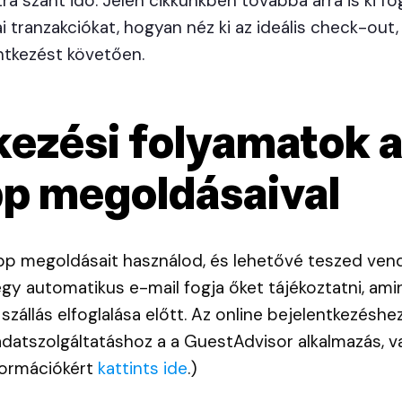
ra szánt idő. Jelen cikkünkben továbbá arra is ki fo
i tranzakciókat, hogyan néz ki az ideális check-out,
entkezést követően.
kezési folyamatok 
p megoldásaival
 megoldásait használod, és lehetővé teszed ven
 egy automatikus e-mail fogja őket tájékoztatni, ami
szállás elfoglalása előtt. Az online bejelentkezéshez
atszolgáltatáshoz a a GuestAdvisor alkalmazás, va
formációkért
kattints ide
.)