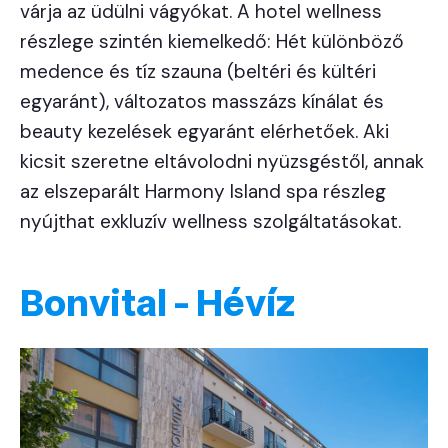
várja az üdülni vágyókat. A hotel wellness
részlege szintén kiemelkedő: Hét különböző
medence és tíz szauna (beltéri és kültéri
egyaránt), változatos masszázs kínálat és
beauty kezelések egyaránt elérhetőek. Aki
kicsit szeretne eltávolodni nyüzsgéstől, annak
az elszeparált Harmony Island spa részleg
nyújthat exkluzív wellness szolgáltatásokat.
Bonvital - Hévíz