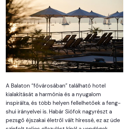
A Balaton “fővárosában” található hotel
kialakítását a harmónia és a nyugalom
inspirálta, és több helyen fellelhetőek a feng-
shui irányelvei is. Habár Siófok nagyrészt a
pezsgő éjszakai életről vált híressé, ez az üde
színfolt teljes ellazulást kínál a vendégek