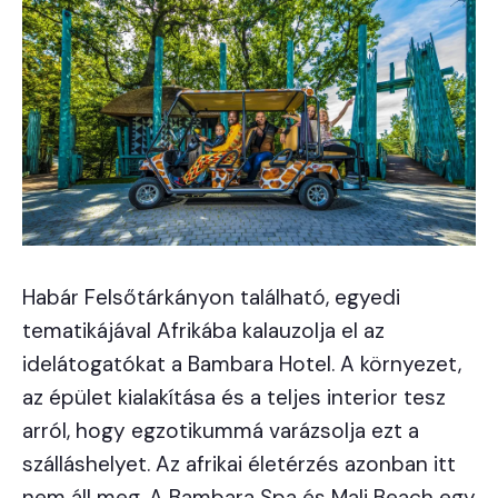
Habár Felsőtárkányon található, egyedi
tematikájával Afrikába kalauzolja el az
idelátogatókat a Bambara Hotel. A környezet,
az épület kialakítása és a teljes interior tesz
arról, hogy egzotikummá varázsolja ezt a
szálláshelyet. Az afrikai életérzés azonban itt
nem áll meg. A Bambara Spa és Mali Beach egy