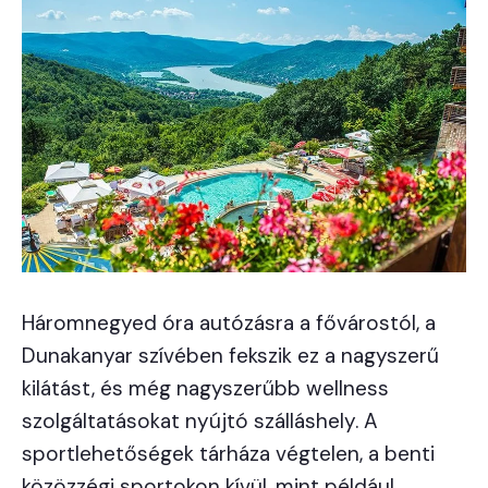
Háromnegyed óra autózásra a fővárostól, a
Dunakanyar szívében fekszik ez a nagyszerű
kilátást, és még nagyszerűbb wellness
szolgáltatásokat nyújtó szálláshely. A
sportlehetőségek tárháza végtelen, a benti
közözzégi sportokon kívül, mint például