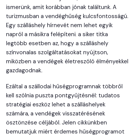
ismerünk, amit korábban jónak találtunk. A
turizmusban a vendéghűség kulcsfontosságú.
Egy szálláshely hírnevét nem lehet egyik
napról a másikra felépíteni
a siker titka
;
legtöbb esetben az, hogy a szálláshely
színvonalas szolgáltatásokat nyújtson,
miközben a vendégek életreszóló élményekkel
gazdagodnak.
Ezáltal a szállodai hűségprogramnak többről
kell szólnia puszta pontgyűjtésnél: tudatos
stratégiai eszköz lehet a szálláshelyek
számára, a vendégek visszatérésének
ösztönzése céljából. Jelen cikkünkben
bemutatjuk miért érdemes hűségprogramot