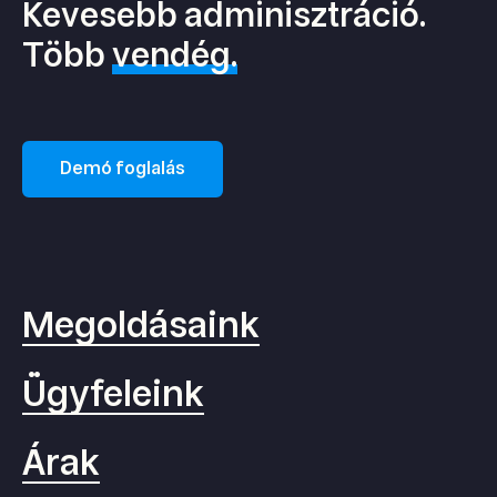
Kevesebb adminisztráció.
Több
vendég.
Demó foglalás
Megoldásaink
Ügyfeleink
Árak