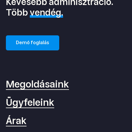
Kevesebb adminisztráció.
Több
vendég.
Demó foglalás
Megoldásaink
Ügyfeleink
Árak