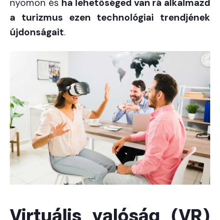
nyomon és
ha lehetőséged van rá alkalmazd
a turizmus ezen technológiai trendjének
újdonságait
.
Virtuális valóság (VR)