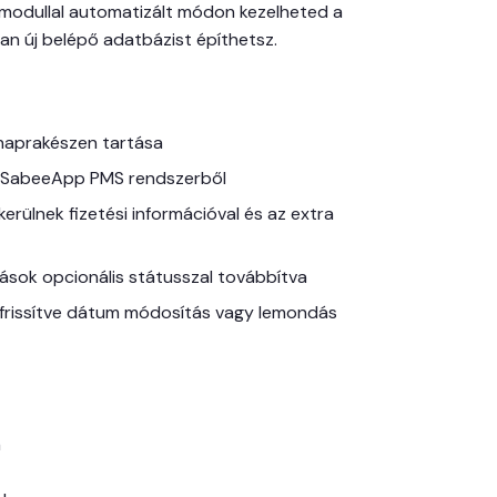
 modullal automatizált módon kezelheted a
n új belépő adatbázist építhetsz.
 naprakészen tartása
a SabeeApp PMS rendszerből
erülnek fizetési információval és az extra
alások opcionális státusszal továbbítva
frissítve dátum módosítás vagy lemondás
a