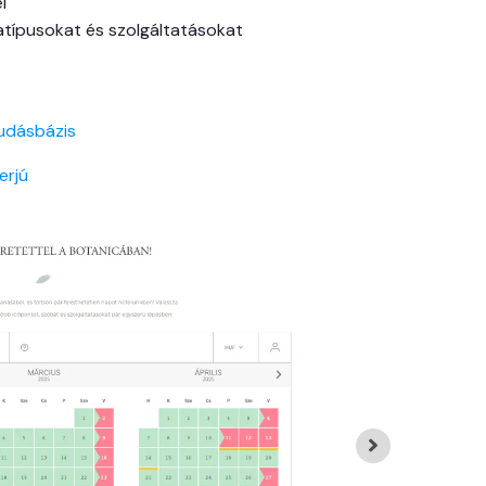
l
batípusokat és szolgáltatásokat
udásbázis
erjú