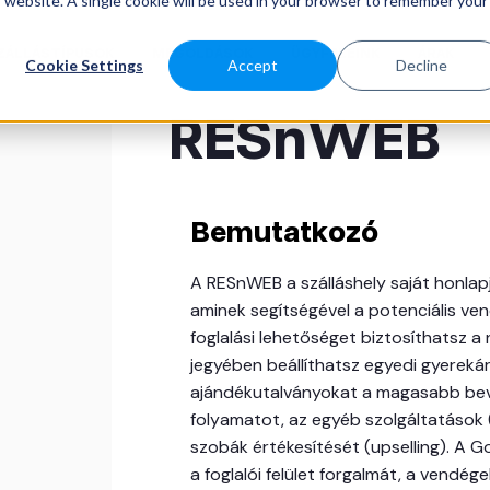
is website. A single cookie will be used in your browser to remember your
ZÁLLÁSTÍPUSOK
MEGOLDÁSOK
ÜGYFELEINK
ÁRAK
Cookie Settings
Accept
Decline
RESnWEB
Bemutatkozó
A RESnWEB a szálláshely saját honlap
aminek segítségével a potenciális ve
foglalási lehetőséget biztosíthatsz 
jegyében beállíthatsz egyedi gyerek
ajándékutalványokat a magasabb bevé
folyamatot, az egyéb szolgáltatások 
szobák értékesítését (upselling). A 
a foglalói felület forgalmát, a vendég