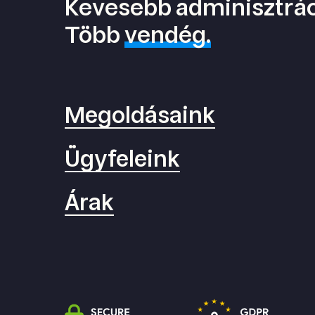
Kevesebb adminisztrác
Több
vendég.
Megoldásaink
Ügyfeleink
Árak