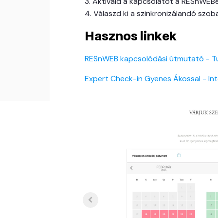
3. Aktiváld a kapcsolatot a RESnWEBe
4. Válaszd ki a szinkronizálandó szo
Hasznos linkek
RESnWEB kapcsolódási útmutató - T
Expert Check-in Gyenes Ákossal - Int