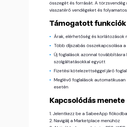
összegét és forrását. A törzsvendég
visszatérő vendégeket és folyamatosa
Támogatott funkciók
Árak, elérhetőség és korlátozások
Több díjszabás összekapcsolása 
Új foglalások azonnal továbbításra k
szolgáltatásokkal együtt
Fizetési kötelezettséggel járó fogl
Meglévő foglalások automatikusan 
esetén
Kapcsolódás menete
1. Jelentkezz be a SabeeApp fiókodb
2. Navigálj a Marketplace menühöz