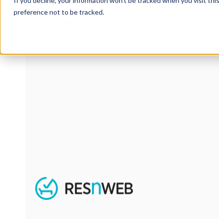
If you decline, your information won’t be tracked when you visit th
preference not to be tracked.
TERMÉKEK
S