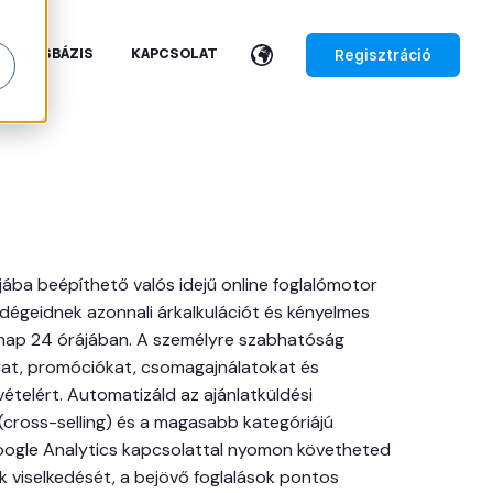
Regisztráció
TUDÁSBÁZIS
KAPCSOLAT
jába beépíthető valós idejű online foglalómotor
ndégeidnek azonnali árkalkulációt és kényelmes
a nap 24 órájában. A személyre szabhatóság
árat, promóciókat, csomagajnálatokat és
telért. Automatizáld az ajánlatküldési
(cross-selling) és a magasabb kategóriájú
Google Analytics kapcsolattal nyomon követheted
ek viselkedését, a bejövő foglalások pontos