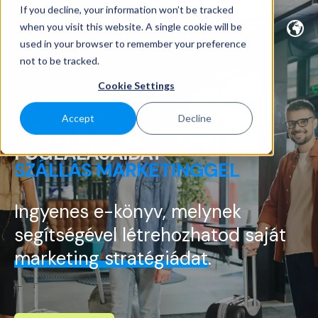
If you decline, your information won’t be tracked
when you visit this website. A single cookie will be
used in your browser to remember your preference
not to be tracked.
Cookie Settings
Accept
Decline
NÖVELD
FOGLALÁSAIDAT
SZÁLLÁS MARKETINGGEL
Ingyenes e-könyv, melynek
segítségével létrehozhatod saját
marketing stratégiádat
.