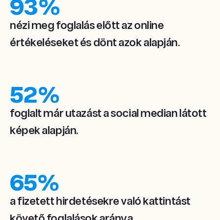
93
%
nézi meg foglalás előtt az online
értékeléseket és dönt azok alapján.
52
%
foglalt már utazást a social median látott
képek alapján.
65
%
a fizetett hirdetésekre való kattintást
követő foglalások aránya.