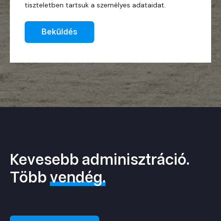
tiszteletben tartsuk a személyes adataidat.
Kevesebb adminisztráció.
Több
vendég.