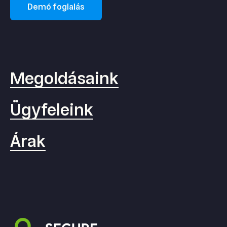
Demó foglalás
Megoldásaink
Ügyfeleink
Árak