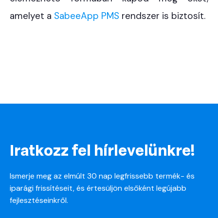
amelyet a
SabeeApp PMS
rendszer is biztosít.
Iratkozz fel hírlevelünkre!
Ismerje meg az elmúlt 30 nap legfrissebb termék- és
iparági frissítéseit, és értesüljön elsőként legújabb
fejlesztéseinkről.