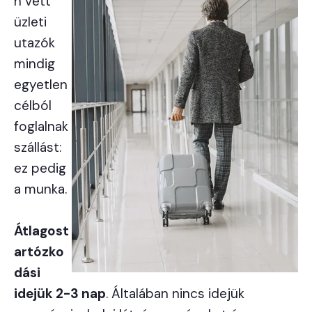
n vett
üzleti
utazók
mindig
egyetlen
célból
foglalnak
szállást:
ez pedig
a munka.
Átlagost
artózko
dási
idejük 2-3 nap
. Általában nincs idejük