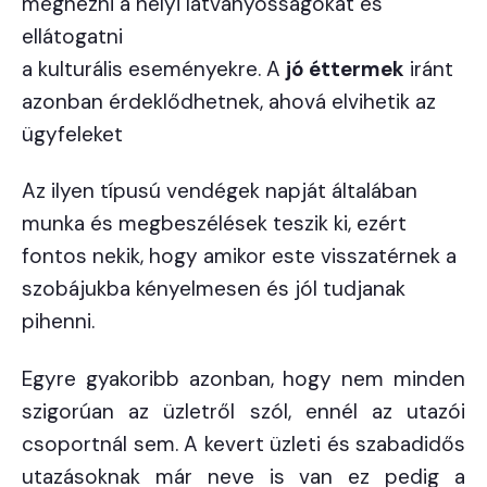
megnézni a helyi látványosságokat és
ellátogatni
a kulturális eseményekre. A
jó éttermek
iránt
azonban érdeklődhetnek, ahová elvihetik az
ügyfeleket
Az ilyen típusú vendégek napját általában
munka és megbeszélések teszik ki, ezért
fontos nekik, hogy amikor este visszatérnek a
szobájukba kényelmesen és jól tudjanak
pihenni.
Egyre gyakoribb azonban, hogy nem minden
szigorúan az üzletről szól, ennél az utazói
csoportnál sem. A kevert üzleti és szabadidős
utazásoknak már neve is van ez pedig a