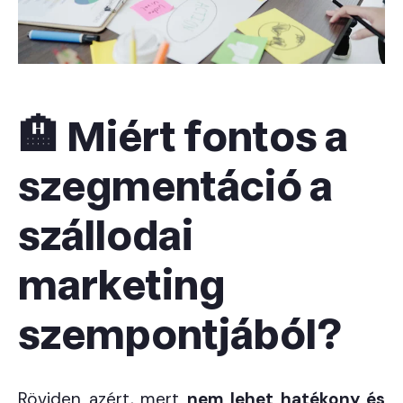
🏨
Miért fontos a
szegmentáció a
szállodai
marketing
szempontjából?
Röviden azért, mert
nem lehet hatékony és