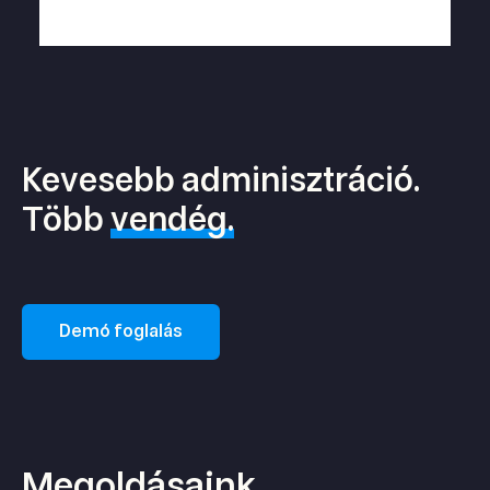
Kevesebb adminisztráció.
Több
vendég.
Demó foglalás
Megoldásaink