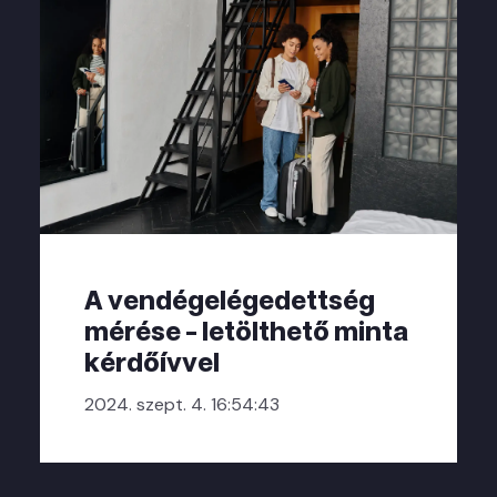
A vendégelégedettség
mérése - letölthető minta
kérdőívvel
2024. szept. 4. 16:54:43