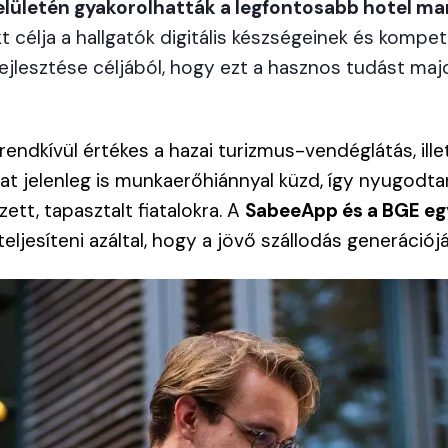
lületén gyakorolhatták a legfontosabb hotel 
kt célja a hallgatók digitális készségeinek és kompe
fejlesztése céljából, hogy ezt a hasznos tudást maj
rendkívül értékes a hazai turizmus-vendéglátás, ille
at jelenleg is munkaerőhiánnyal küzd, így nyugodtan
ett, tapasztalt fiatalokra. A
SabeeApp és a BGE e
eljesíteni azáltal, hogy a jövő szállodás generációját