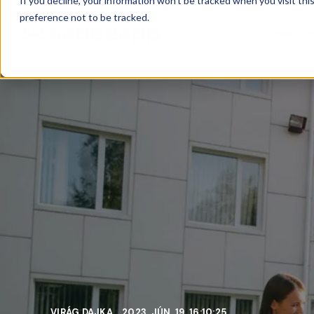
If you decline, your information won’t be tracked when you visit th
preference not to be tracked.
TERMÉKE
VIRÁG DAJKA
2023. JÚN. 19. 16:10:25