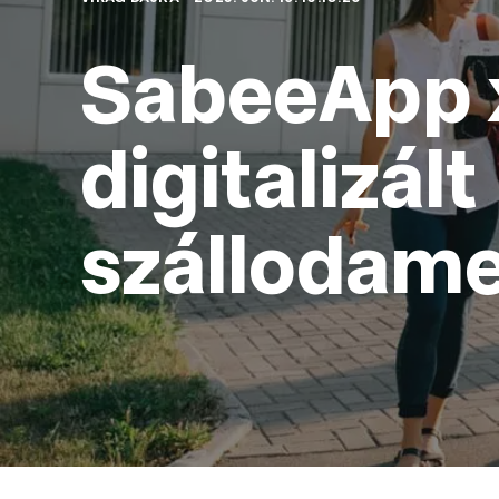
SabeeApp x
digitalizált
szállodam