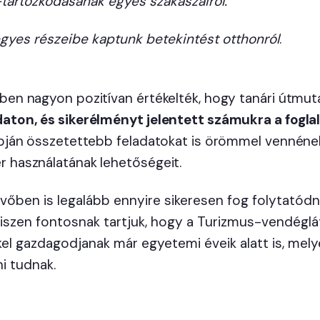
-tartózkodásának egyes szakaszairól.
egyes részeibe kaptunk betekintést otthonról
.
ben nagyon pozitívan értékelték, hogy tanári útmut
aton, és sikerélményt jelentett számukra a fogla
apján összetettebb feladatokat is örömmel vennéne
 használatának lehetőségeit.
övőben is legalább ennyire sikeresen fog folytató
iszen fontosnak tartjuk, hogy a Turizmus-vendéglá
kel gazdagodjanak már egyetemi éveik alatt is, mel
i tudnak.