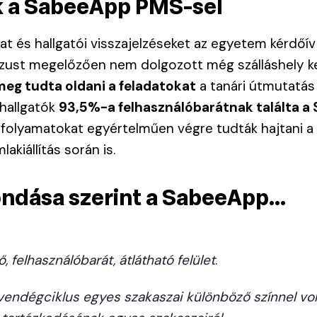
k a SabeeApp PMS-sel
at és hallgatói visszajelzéseket az egyetem kérdőív
rzust megelőzően nem dolgozott még szálláshely ke
eg tudta oldani a feladatokat
a tanári útmutatás
 hallgatók
93,5%-a felhasználóbarátnak találta a 
 folyamatokat egyértelműen végre tudták hajtani a 
akiállítás során is.
ndása szerint a SabeeApp...
 felhasználóbarát, átlátható felület
.
vendégciklus egyes szakaszai különböző színnel volt