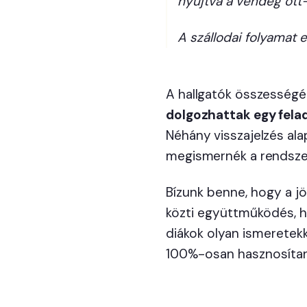
nyújtva a vendég ott
A szállodai folyamat 
A hallgatók összességé
dolgozhattak egy felad
Néhány visszajelzés al
megismernék a rendszer
Bízunk benne, hogy a j
közti együttműködés, h
diákok olyan ismeretek
100%-osan hasznosítan