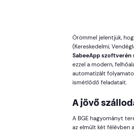
Örömmel jelentjük, ho
(Kereskedelmi, Vendégl
SabeeApp szoftverén s
ezzel a modern, felhőa
automatizált folyamatok
ismétlődő feladatait.
A jövő száll
A BGE hagyományt tere
az elmúlt két félévben a