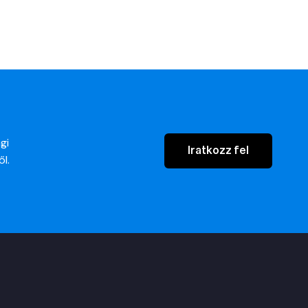
gi
Iratkozz fel
ől.