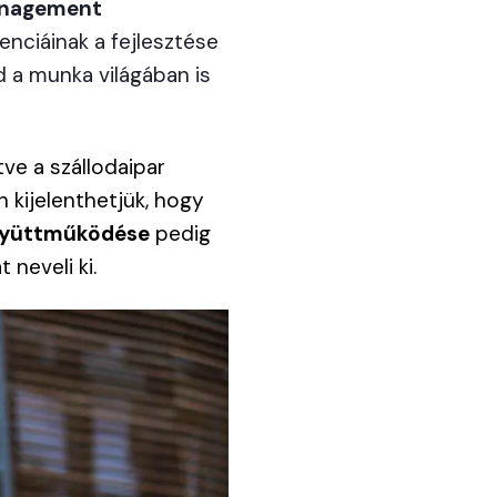
management
tenciáinak a fejlesztése
d a munka világában is
tve a szállodaipar
 kijelenthetjük, hogy
gyüttműködése
pedig
 neveli ki.