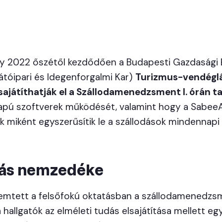
gy 2022 őszétől kezdődően a Budapesti Gazdasági 
átóipari és Idegenforgalmi Kar)
Turizmus-vendéglá
ajátíthatják el a Szállodamenedzsment I. órán t
lapú szoftverek működését, valamint hogy a Sabee
 miként egyszerűsítik le a szállodások mindennapi 
odás nemzedéke
mtett a felsőfokú oktatásban a szállodamenedzsme
 hallgatók az elméleti tudás elsajátítása mellett egy