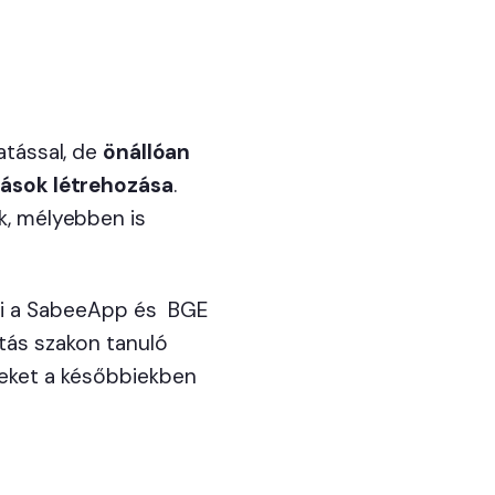
atással, de
önállóan
lások létrehozása
.
k, mélyebben is
dni a SabeeApp és BGE
tás szakon tanuló
yeket a későbbiekben