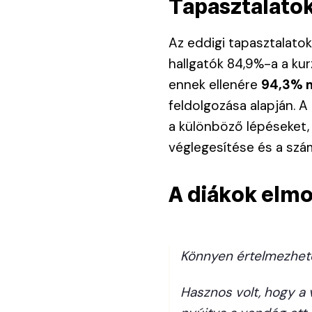
Tapasztalato
Az eddigi tapasztalatok
hallgatók 84,9%-a a ku
ennek ellenére
94,3% m
feldolgozása alapján. A
a különböző lépéseket,
véglegesítése és a száml
A diákok elmo
Könnyen értelmezhető,
Hasznos volt, hogy a 