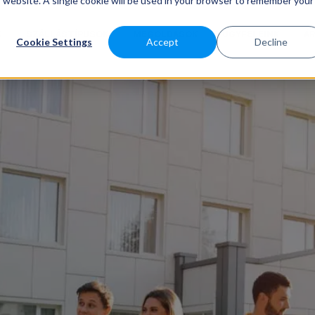
is website. A single cookie will be used in your browser to remember your
K
SZÁLLÁSTÍPUSOK
MEGOLDÁSOK
ÜGYFELEINK
Á
Cookie Settings
Accept
Decline