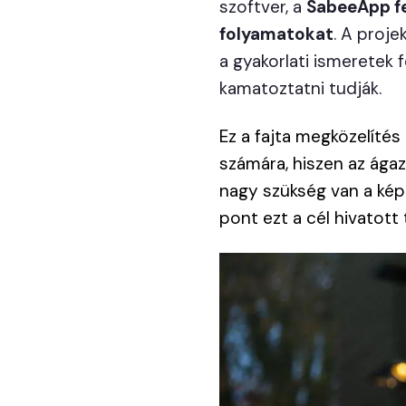
szoftver, a
SabeeApp fe
folyamatokat
. A proje
a gyakorlati ismeretek 
kamatoztatni tudják.
Ez a fajta megközelítés 
számára, hiszen az ágaz
nagy szükség van a képz
pont ezt a cél hivatott t