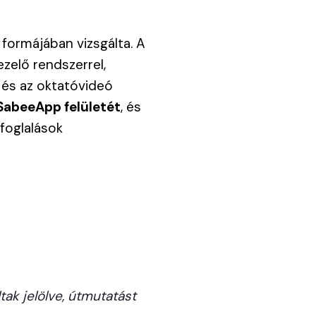
 formájában vizsgálta. A
zelő rendszerrel,
 és az oktatóvideó
SabeeApp felületét
, és
foglalások
ak jelölve, útmutatást