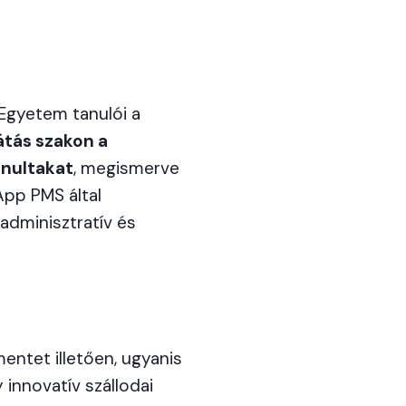
Egyetem tanulói a
tás szakon a
anultakat
, megismerve
App PMS által
adminisztratív és
ntet illetően, ugyanis
 innovatív szállodai