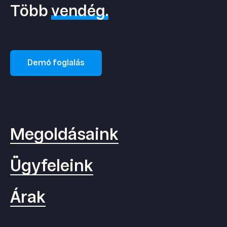
Több
vendég.
Demó foglalás
Megoldásaink
Ügyfeleink
Árak