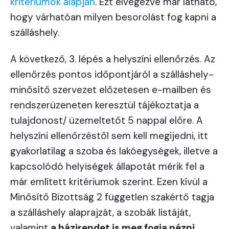
kritériumok alapján
. Ezt elvégezve már látható,
hogy várhatóan milyen besorolást fog kapni a
szálláshely.
A következő, 3. lépés a helyszíni ellenőrzés. Az
ellenőrzés pontos időpontjáról a szálláshely-
minősítő szervezet előzetesen e-mailben és
rendszerüzeneten keresztül tájékoztatja a
tulajdonost/ üzemeltetőt 5 nappal előre. A
helyszíni ellenőrzéstől sem kell megijedni, itt
gyakorlatilag a szoba és lakóegységek, illetve a
kapcsolódó helyiségek állapotát mérik fel a
már említett kritériumok szerint. Ezen kívül a
Minősítő Bizottság 2 független szakértő tagja
a szálláshely alaprajzát, a szobák listáját,
valamint
a házirendet is meg fogja nézni.