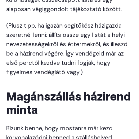
alaposan végiggondolt tájékoztató között.
(Plusz tipp, ha igazán segítőkész házigazda
szeretnél lenni: állíts össze egy listát a helyi
nevezetességekről és éttermekről, és illeszd
be a házirend végére. Így vendégeid már az
első perctől kezdve tudni fogják, hogy
figyelmes vendéglátó vagy.)
Magánszállás házirend
minta
Bízunk benne, hogy mostanra már kezd
körvonalazódni benned a szálláshelyed