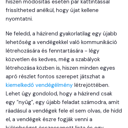
hiszen módosítás esetén pár kattintással
frissítheted anélkül, hogy újat kellene
nyomtatni.
Ne feledd, a házirend gyakorlatilag egy újabb
lehetőség a vendégekkel való kommunikáció
létrehozására és fenntartására - légy
közvetlen és kedves, még a szabályok
létrehozása közben is, hiszen minden egyes
apró részlet fontos szerepet játszhat a
kiemelkedő vendégélmény
létrejöttében.
Lehet úgy gondolod, hogy a házirend csak
egy “nyűg”, egy újabb feladat számodra, amit
ráadásul a vendégek fele el sem olvas, de hidd
el, a vendégek észre fogják venni a
különbséget összecsapott lista és egy