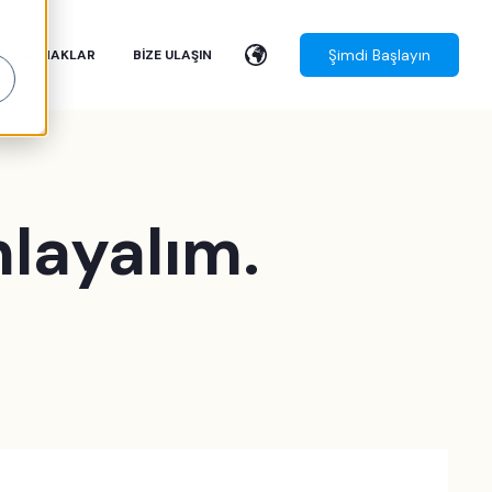
Şimdi Başlayın
KAYNAKLAR
BIZE ULAŞIN
layalım.