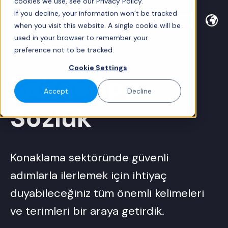
cookies we use, see our Privacy Policy.
If you decline, your information won’t be tracked
when you visit this website. A single cookie will be
used in your browser to remember your
preference not to be tracked.
Cookie Settings
SabeeApp
Accept
Decline
Sözlük
Konaklama sektöründe güvenli
adımlarla ilerlemek için ihtiyaç
duyabileceğiniz tüm önemli kelimeleri
ve terimleri bir araya getirdik.