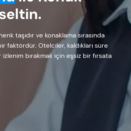
eltin.
ihenk taşıdır ve konaklama sırasında
r faktördür. Otelciler, kaldıkları süre
 izlenim bırakmak için eşsiz bir fırsata