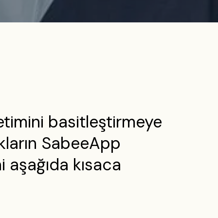
timini basitleştirmeye
nukların SabeeApp
ni aşağıda kısaca