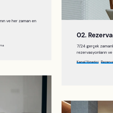
anın ve her zaman en
02. Rezerv
7/24 gerçek zamanl
rma
rezervasyonların ve
Kanal Yönetici
Rezerv