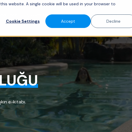
this website. A single cookie will be used in your browser to
 SABEEAPP
ÇÖZÜMLER
MÜŞTERILERIMIZ
FIYATLANDIRMA
Cookie Settings
Accept
Decline
ULUĞU
şkin e-kitabı.