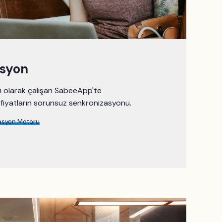
asyon
ı olarak çalışan SabeeApp'te
 fiyatların sorunsuz senkronizasyonu.
asyon Motoru