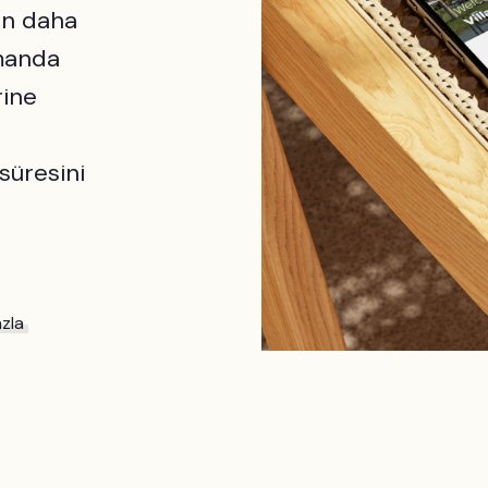
in daha
amanda
rine
süresini
zla