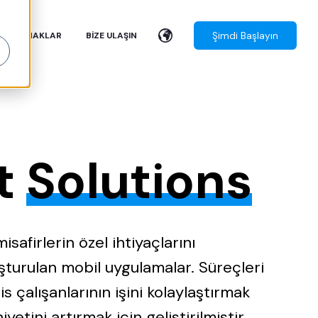
Şimdi Başlayın
KAYNAKLAR
BIZE ULAŞIN
t
Solutions
isafirlerin özel ihtiyaçlarını
uşturulan mobil uygulamalar. Süreçleri
is çalışanlarının işini kolaylaştırmak
etini artırmak için geliştirilmiştir.