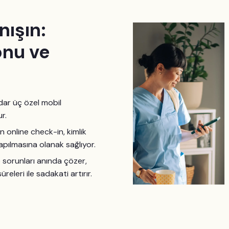
nışın:
onu ve
dar üç özel mobil
r.
n online check-in, kimlik
pılmasına olanak sağlıyor.
e sorunları anında çözer,
leri ile sadakati artırır.