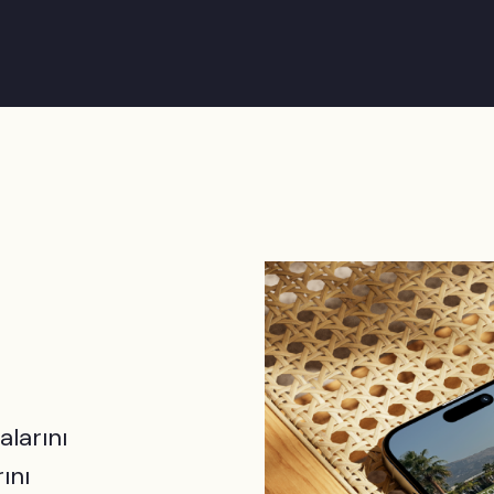
alarını
ını