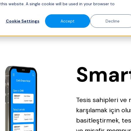
this website. A single cookie will be used in your browser to
 SABEEAPP
ÇÖZÜMLER
MÜŞTERILERIMIZ
FIYATLANDIRMA
Cookie Settings
Accept
Decline
Smar
Tesis sahipleri ve m
karşılamak için ol
basitleştirmek, tes
ve misafir memnuniy