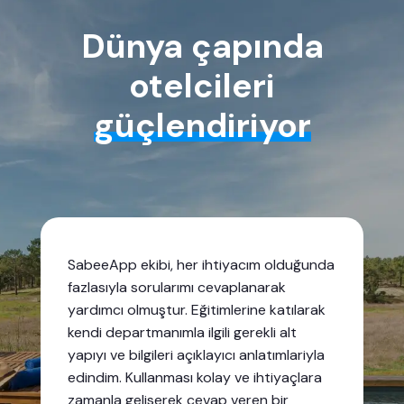
Tesislerimizin, tek bir mantık, tek bir destek ekibi ve tek
bir abonelik planına dayalı tek yönetim yazılımı ile
Dünya çapında
çalıştıklarında en iyi kullanıcı deneyimini
otelcileri
sağlayabileceğimize inanıyoruz.
güçlendiriyor
SabeeApp ekibi, her ihtiyacım olduğunda
fazlasıyla sorularımı cevaplanarak
yardımcı olmuştur. Eğitimlerine katılarak
kendi departmanımla ilgili gerekli alt
yapıyı ve bilgileri açıklayıcı anlatımlariyla
edindim. Kullanması kolay ve ihtiyaçlara
zamanla gelişerek cevap veren bir