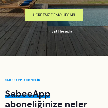
ÜCRETSİZ DEMO HESABI
Fiyat Hesapla
SABEEAPP ABONELİK
SabeeApp
aboneliğinize neler