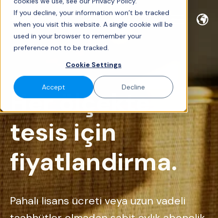
cookies we use, see our Privacy Policy.
If you decline, your information won’t be tracked
when you visit this website. A single cookie will be
used in your browser to remember your
preference not to be tracked.
Cookie Settings
Accept
Decline
Her ölçekte
tesis için
fiyatlandirma.
Pahalı lisans ücreti veya uzun vadeli
taahhütler olmadan sabit aylık abonelik.