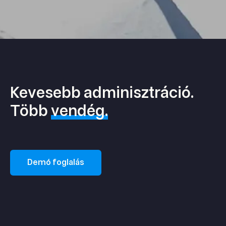
Kevesebb adminisztráció.
Több
vendég.
Demó foglalás