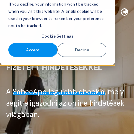
If you decline, your information won’t be tracked
when you visit this website. A single cookie will be
used in your browser to remember your preference
not to be tracked.
Cookie Settings
Accept
Decline
TÖBB FOGLALÁS
FIZETETT HIRDETÉSEKKEL
A
SabeeApp legújabb ebookja
, mely
segít eligazodni az online hirdetések
világában.