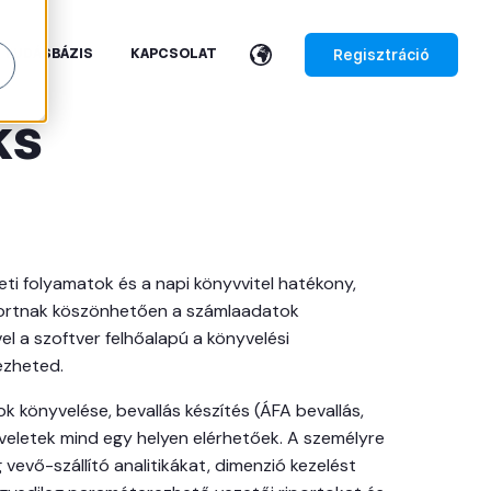
Regisztráció
TUDÁSBÁZIS
KAPCSOLAT
ks
ti folyamatok és a napi könyvvitel hatékony,
ortnak köszönhetően a számlaadatok
l a szoftver felhőalapú a könyvelési
ézheted.
tok könyvelése, bevallás készítés (ÁFA bevallás,
veletek mind egy helyen elérhetőek. A személyre
vevő-szállító analitikákat, dimenzió kezelést