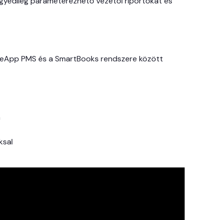
gyedileg paraméterezhető vezetői riportokat és
eeApp PMS és a SmartBooks rendszere között
a
ksal