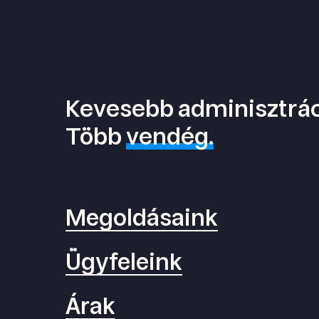
Kevesebb adminisztrác
Több
vendég.
Megoldásaink
Ügyfeleink
Árak