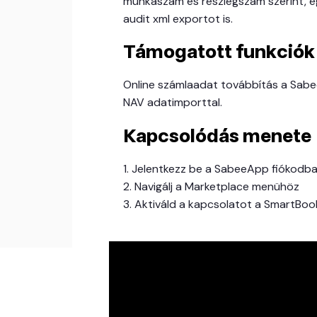
munkaszám és részlegszám szerint, e
audit xml exportot is.
Támogatott funkciók
Online számlaadat továbbítás a Sab
NAV adatimporttal.
Kapcsolódás menete
1. Jelentkezz be a SabeeApp fiókodb
2. Navigálj a Marketplace menühöz
3. Aktiváld a kapcsolatot a SmartBoo