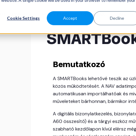
is website. A single cookie will be used in your browser to remember your
ZÁLLÁSTÍPUSOK
MEGOLDÁSOK
ÜGYFELEINK
ÁRAK
Cookie Settings
Accept
Decline
SMARTBoo
Bemutatkozó
A SMARTBooks lehetővé teszik az üzle
közös működtetését. A NAV adatimp
automatikusan importálhatóak és mive
műveleteket bárhonnan, bármikor int
A digitális bizonylatkezelés, bizonyla
A60 összesítő) és a tárgyi eszköz mű
szabható kezdőlapon kívül elérsz még 