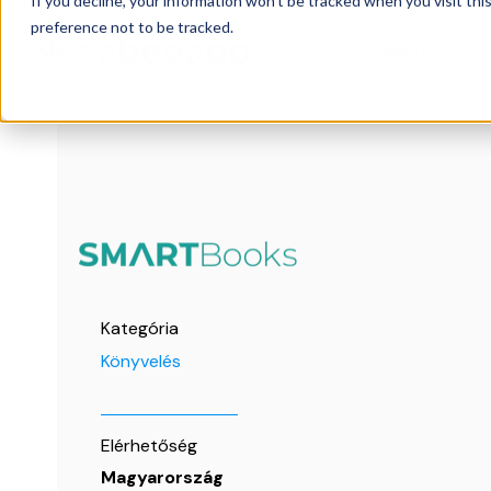
If you decline, your information won’t be tracked when you visit th
preference not to be tracked.
TERMÉKEK
S
Kategória
Könyvelés
Elérhetőség
Magyarország