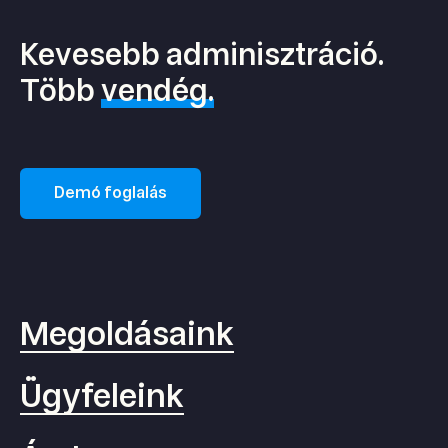
Kevesebb adminisztráció.
Több
vendég.
Demó foglalás
Megoldásaink
Ügyfeleink