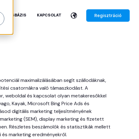
Regisztráció
TUDÁSBÁZIS
KAPCSOLAT
 potenciál maximalizálásában segít szállodáknak,
ítési csatornákra való támaszkodást. A
or, weboldal és kapcsolat olyan metakeresőkkel
vago, Kayak, Microsoft Bing Price Ads és
ásod digitális marketing teljesítményének
marketing (SEM), display marketing és fizetett
en. Részletes beszámolók és statisztikák mellett
i és marketing eredményekről.