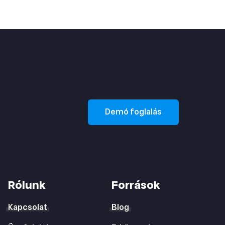
Demó foglalás
Rólunk
Források
Kapcsolat
Blog