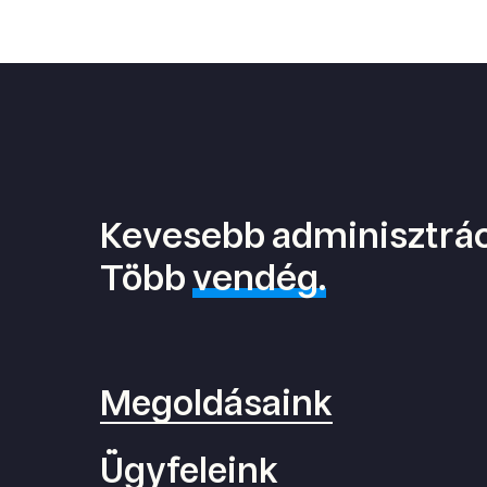
Kevesebb adminisztrác
Több
vendég.
Megoldásaink
Ügyfeleink