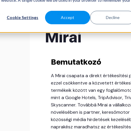
is website. A single cookie will be used in your browser to remember your
ZÁLLÁSTÍPUSOK
MEGOLDÁSOK
ÜGYFELEINK
ÁRAK
Cookie Settings
Accept
Decline
Mirai
Bemutatkozó
A Mirai csapata a direkt értékesítési
ezzel csökkentve a közvetett értékes
termékeik között van egy foglalómot
mint a Google Hotels, TripAdvisor, Tri
Skyscanner. Továbbá Mirai a vállalkoz
növelésében is partner, keresőmotor 
közösségi média hirdetések kezeléséb
naprakész maradhatsz az értékesítés