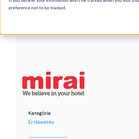
If you decline, your information won’t be tracked when you visit th
preference not to be tracked.
TERMÉKEK
S
Kategória
Értékesítés