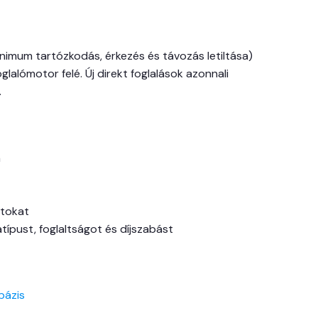
inimum tartózkodás, érkezés és távozás letiltása)
lalómotor felé. Új direkt foglalások azonnali
.
a
atokat
típust, foglaltságot és díjszabást
bázis