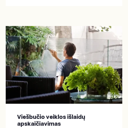
Viešbučio veiklos išlaidų
apskaičiavimas