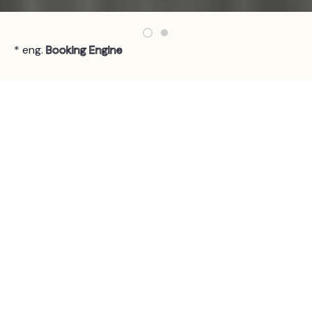
* eng.
Booking Engine
DAUGIAU TIESIOGINIŲ UŽSAKYMŲ
0% užsakymo
mokesčio
Savo svetainėje įdiegę rezervavimo
sistemą, sutaupysite mokesčius,
padidinsite pajamas ir galėsite