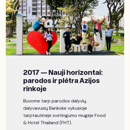
2017 — Nauji horizontai:
parodos ir plėtra Azijos
rinkoje
Buvome tarp parodos dalyvių,
dalyvavusių Bankoke vykusioje
tarptautinėje svetingumo mugėje Food
& Hotel Thailand (FHT).