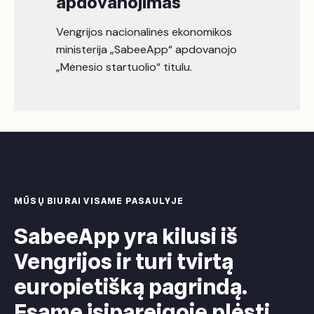
apdovanojimas
Vengrijos nacionalinės ekonomikos
ministerija „SabeeApp“ apdovanojo
„Mėnesio startuolio“ titulu.
MŪSŲ BIURAI VISAME PASAULYJE
SabeeApp yra kilusi iš
Vengrijos ir turi tvirtą
europietišką pagrindą.
Esame įsipareigoję plėsti