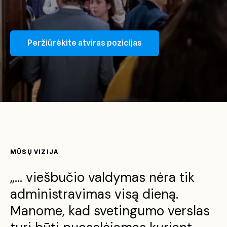
Peržiūrėkite atviras pozicijas
MŪSŲ VIZIJA
„... viešbučio valdymas nėra tik
administravimas visą dieną.
Manome, kad svetingumo verslas