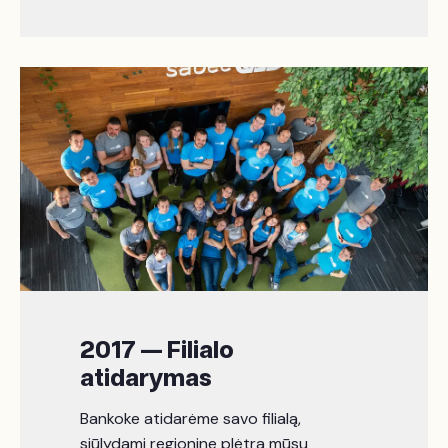
2017 — Filialo
atidarymas
Bankoke atidarėme savo filialą,
siūlydami regioninę plėtrą mūsų