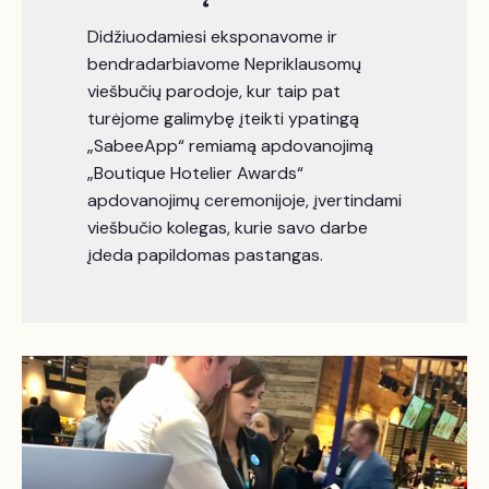
Didžiuodamiesi eksponavome ir
bendradarbiavome Nepriklausomų
viešbučių parodoje, kur taip pat
turėjome galimybę įteikti ypatingą
„SabeeApp“ remiamą apdovanojimą
„Boutique Hotelier Awards“
apdovanojimų ceremonijoje, įvertindami
viešbučio kolegas, kurie savo darbe
įdeda papildomas pastangas.