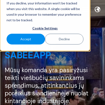
If you decline, your information won’t be tracked
when you visit this website. A single cookie will be
used in your browser to remember your preference
not to be tracked.
Cookie Settings
Accept
Decline
MES ESAME
SABEEAPP
Mūsų komanda yra pasiryžusi
teikti viešbučių savininkams
sprendimus, atitinkančius jų
poreikius šiandieninėje nuolat
kintančioje industrijoje.