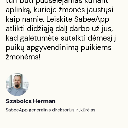
turi būti puoselėjamas kuriant
aplinką, kurioje žmonės jaustųsi
kaip namie. Leiskite SabeeApp
atlikti didžiąją dalį darbo už jus,
kad galėtumėte sutelkti dėmesį į
puikų apgyvendinimą puikiems
žmonėms!
Szabolcs Herman
SabeeApp generalinis direktorius ir įkūrėjas