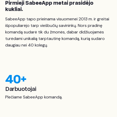
Pirmieji SabeeApp metai prasidėjo
kukliai.
SabeeApp tapo prieinama visuomenei 2013 m. ir greitai
išpopuliarėjo tarp viešbučių savininkų. Nors pradinę
komandą sudarė tik du žmonės, dabar didžiuojamės
turėdami unikalią tarptautinę komandą, kurią sudaro
daugiau nei 40 kolegų.
40
+
Darbuotojai
Plečiame SabeeApp komandą.