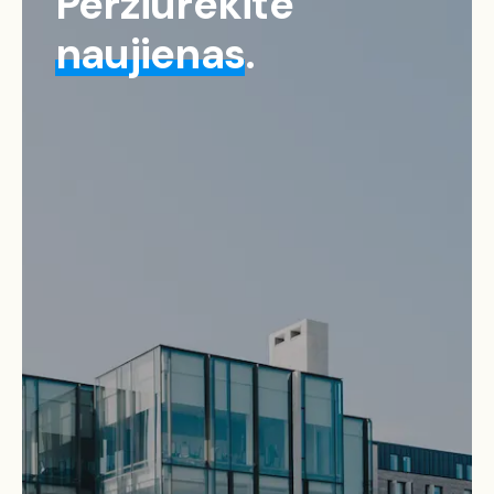
Peržiūrėkite
naujienas
.