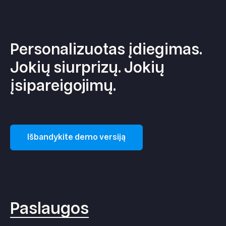
Personalizuotas įdiegimas.
Jokių siurprizų. Jokių
įsipareigojimų.
Išbandykite demo versiją
Paslaugos