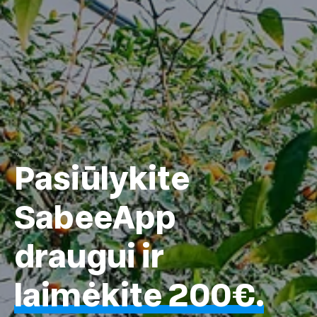
..
Pasiūlykite
SabeeApp
draugui ir
laimėkite 200€.