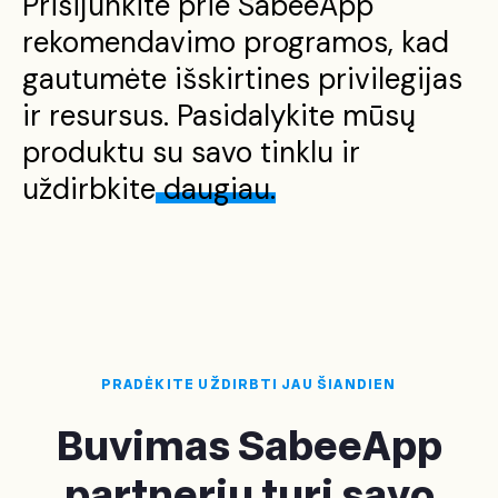
Prisijunkite prie SabeeApp
rekomendavimo programos, kad
gautumėte išskirtines privilegijas
ir resursus. Pasidalykite mūsų
produktu su savo tinklu ir
uždirbkite
daugiau.
PRADĖKITE UŽDIRBTI JAU ŠIANDIEN
Buvimas SabeeApp
partneriu turi savo