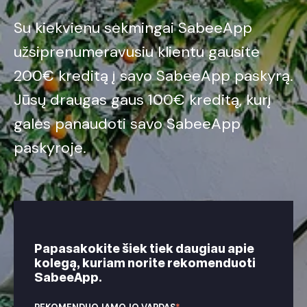
Su kiekvienu sėkmingai SabeeApp
užsiprenumeravusiu klientu gausite
200€ kreditą į savo SabeeApp paskyrą.
Jūsų draugas gaus 100€ kreditą, kurį
galės panaudoti savo SabeeApp
paskyroje.
Papasakokite šiek tiek daugiau apie
kolegą, kuriam norite rekomenduoti
SabeeApp.