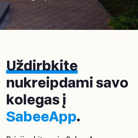
Uždirbkite
nukreipdami savo
kolegas į
SabeeApp
.