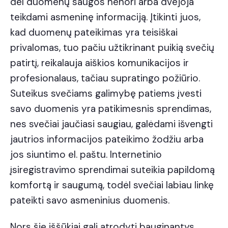
dėl duomenų saugos nenori arba dvejoja
teikdami asmeninę informaciją. Įtikinti juos,
kad duomenų pateikimas yra teisiškai
privalomas, tuo pačiu užtikrinant puikią svečių
patirtį, reikalauja aiškios komunikacijos ir
profesionalaus, tačiau supratingo požiūrio.
Suteikus svečiams galimybę patiems įvesti
savo duomenis yra patikimesnis sprendimas,
nes svečiai jaučiasi saugiau, galėdami išvengti
jautrios informacijos pateikimo žodžiu arba
jos siuntimo el. paštu. Internetinio
įsiregistravimo sprendimai suteikia papildomą
komfortą ir saugumą, todėl svečiai labiau linkę
pateikti savo asmeninius duomenis.
Nors šie iššūkiai gali atrodyti bauginantys,