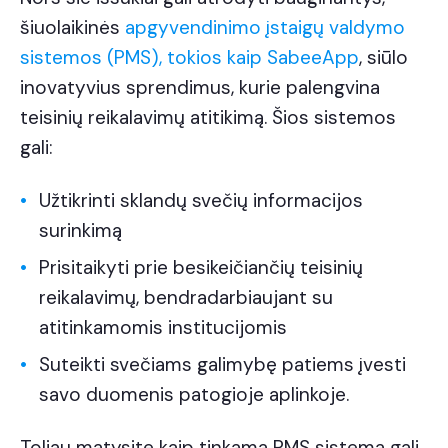
šiuolaikinės
apgyvendinimo įstaigų valdymo
sistemos (PMS), tokios kaip SabeeApp
, siūlo
inovatyvius sprendimus, kurie palengvina
teisinių reikalavimų atitikimą. Šios sistemos
gali:
Užtikrinti sklandų svečių informacijos
surinkimą
Prisitaikyti prie besikeičiančių teisinių
reikalavimų, bendradarbiaujant su
atitinkamomis institucijomis
Suteikti svečiams galimybę patiems įvesti
savo duomenis patogioje aplinkoje.
Toliau matysite kaip tinkama PMS sistema gali