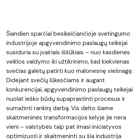
Šiandien sparčiai besikeičiančioje svetingumo
industrijoje apgyvendinimo paslaugų teikėjai
susiduria su įvairiais iššūkiais – nuo kasdienės
veiklos valdymo iki užtikrinimo, kad kiekvienas
svečias galėtų patirti kuo malonesnę viešnagę.
Didėjant svečių lūkesčiams ir augant
konkurencijai, apgyvendinimo paslaugų teikėjai
nuolat ieško būdų supaprastinti procesus ir
sumažinti rankinį darbą. Vis dėlto šiame
skaitmeninės transformacijos kelyje jie nėra
vieni – valstybės taip pat imasi iniciatyvos
optimizuoti ir skaitmeninti su šia industrija