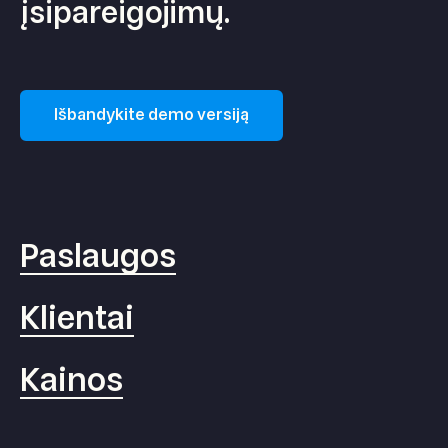
įsipareigojimų.
Išbandykite demo versiją
Paslaugos
Klientai
Kainos