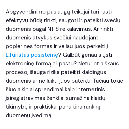
Apgyvendinimo paslaugų teikėjai turi rasti
efektyvų būdą rinkti, saugoti ir pateikti svečių
duomenis pagal NTIS reikalavimus. Ar rinkti
duomenis atvykus svečiui naudojant
popierines formas ir vėliau juos perkelti į
E.Turistas posistemę
? Galbūt geriau siųsti
elektroninę formą el. paštu? Neturint aiškaus
proceso, išauga rizika pateikti klaidingus
duomenis ar ne laiku juos pateikti. Tačiau tokie
šiuolaikiniai sprendimai kaip internetinis
įsiregistravimas ženkliai sumažina klaidų
tikimybę ir praktiškai panaikina rankinį
duomenų įvedimą.