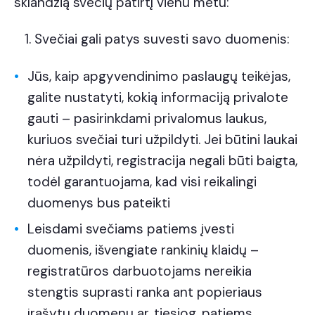
sklandžią svečių patirtį vienu metu:
Svečiai gali patys suvesti savo duomenis:
Jūs, kaip apgyvendinimo paslaugų teikėjas,
galite nustatyti, kokią informaciją privalote
gauti – pasirinkdami privalomus laukus,
kuriuos svečiai turi užpildyti. Jei būtini laukai
nėra užpildyti, registracija negali būti baigta,
todėl garantuojama, kad visi reikalingi
duomenys bus pateikti
Leisdami svečiams patiems įvesti
duomenis, išvengiate rankinių klaidų –
registratūros darbuotojams nereikia
stengtis suprasti ranka ant popieriaus
įrašytų duomenų ar, tiesiog, patiems