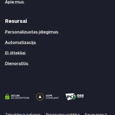
Apie mus
Resursai
Personalizuotas įdiegimas
Automatizacija
El. ištekliai
Dienoraštis
Taisyklės ir sąlygos
Privatumo politika
Saugumas ir