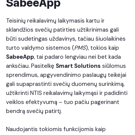
SabeeApp
Teisinių reikalavimų laikymasis kartu ir
sklandžios svečių patirties užtikrinimas gali
būti sudėtingas uždavinys, tačiau šiuolaikinės
turto valdymo sistemos (
PMS
), tokios kaip
SabeeApp
, tai padaro lengviau nei bet kada
anksčiau. Pasitelkę
Smart Solutions
siūlomus
sprendimus, apgyvendinimo paslaugų teikėjai
gali supaprastinti svečių duomenų surinkimą,
užtikrinti NTIS reikalavimų laikymąsi ir padidinti
veiklos efektyvumą – tuo pačiu pagerinant
bendrą svečių patirtį.
Naudojantis tokiomis funkcijomis kaip