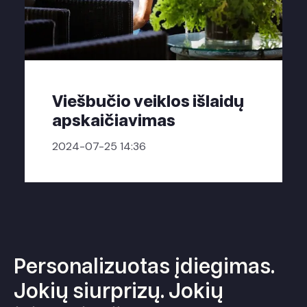
Viešbučio veiklos išlaidų
apskaičiavimas
2024-07-25 14:36
Personalizuotas įdiegimas.
Jokių siurprizų. Jokių