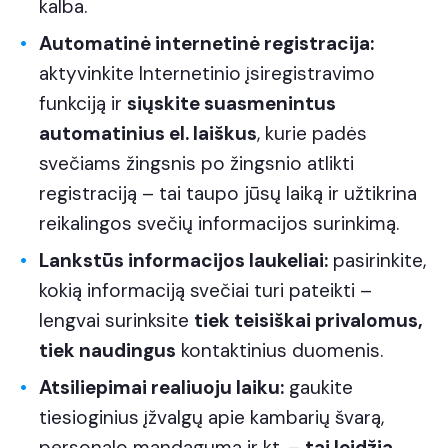
kalba.
Automatinė internetinė registracija:
aktyvinkite Internetinio įsiregistravimo
funkciją ir
siųskite suasmenintus
automatinius el. laiškus
, kurie padės
svečiams žingsnis po žingsnio atlikti
registraciją – tai taupo jūsų laiką ir užtikrina
reikalingos svečių informacijos surinkimą.
Lankstūs informacijos laukeliai:
pasirinkite,
kokią informaciją svečiai turi pateikti –
lengvai surinksite
tiek teisiškai privalomus,
tiek naudingus
kontaktinius duomenis.
Atsiliepimai realiuoju laiku:
gaukite
tiesioginius įžvalgų apie kambarių švarą,
personalo mandagumą ir kt. –
tai leidžia