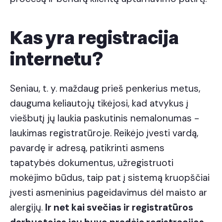
Kas yra registracija
internetu?
Seniau, t. y. maždaug prieš penkerius metus,
dauguma keliautojų tikėjosi, kad atvykus į
viešbutį jų laukia paskutinis nemalonumas -
laukimas registratūroje. Reikėjo įvesti vardą,
pavardę ir adresą, patikrinti asmens
tapatybės dokumentus, užregistruoti
mokėjimo būdus, taip pat į sistemą kruopščiai
įvesti asmeninius pageidavimus dėl maisto ar
alergijų.
Ir net kai svečias ir registratūros