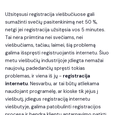
Užsitęsusi registracija viešbučiuose gali
sumažinti svečių pasitenkinimą net 50 %,
netgi jei registracija užsitęsia vos 5 minutes.
Tai nėra priimtina nei svečiams, nei
viešbučiams, tačiau, laimei, šią problemą
galima išspręsti registruojantis internetu. Šiuo
metu viešbučių industrijoje įdiegta nemažai
naujovių, padedančių spręsti tokias
problemas, ir viena iš jų -
registracija
internetu
. Nesvarbu, ar tai būtų atliekama
naudojant programėlę, ar kioske tik įėjus į
viešbutį, įdiegus registraciją internetu
viešbutyje, galima patobulinti registracijos
procesą ir bendrą klientų aptarnavimo patirtį.