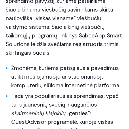
sprendimo pavyzdį, kuriame pateikiama
šiuolaikiniams viešbučių savininkams skirta
naujoviška „viskas viename“ viešbučių
valdymo sistema. Šiuolaikinių viešbučių
taikomųjų programų rinkinys SabeeApp Smart
Solutions leidžia svečiams registruotis trimis
skirtingais būdais:
Žmonėms, kuriems patogiausia pavedimus
atlikti nešiojamuoju ar stacionariuoju
kompiuteriu, siūloma internetinė platforma.
Tada yra populiariausias sprendimas, ypač
tarp jaunesnių svečių ir augančios
skaitmeninių klajoklių
„genties“:
GuestAdvisor programėlė, kurioje viskas