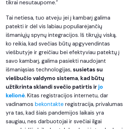
tikrai nesutaupome.“
Tai netiesa, tuo atveju jei į kambarį galima
patekti ir dėl vis labiau populiarėjančių
išmaniųjų spynų integracijos
. Iš tikrųjų viską,
ko reikia, kad svečias būtų apgyvendintas
viešbutyje ir greičiau bei efektyviau patektų į
savo kambarį, galima pasiekti naudojant
išmaniąsias technologijas,
susietas su
viešbučio valdymo sistema
,
kad būtų
užtikrinta
sklandi svečio patirtis
ir
jo
kelionė
. Kitas registracijos internetu, dar
vadinamos
bekontakte
registracija, privalumas
yra tas, kad šiais pandemijos laikais yra
saugiau, nes darbuotojai ir svečiai ilgai