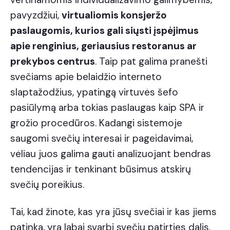
pavyzdžiui,
virtualiomis konsjeržo
paslaugomis, kurios gali siųsti įspėjimus
apie renginius, geriausius restoranus ar
prekybos centrus
. Taip pat galima pranešti
svečiams apie belaidžio interneto
slaptažodžius, ypatingą virtuvės šefo
pasiūlymą arba tokias paslaugas kaip SPA ir
grožio procedūros. Kadangi sistemoje
saugomi svečių interesai ir pageidavimai,
vėliau juos galima gauti analizuojant bendras
tendencijas ir tenkinant būsimus atskirų
svečių poreikius.
Tai, kad žinote, kas yra jūsų svečiai ir kas jiems
patinka, yra labai svarbi svečių patirties dalis.