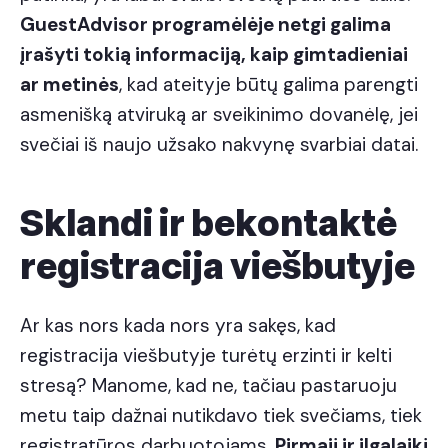
GuestAdvisor programėlėje netgi galima
įrašyti tokią informaciją, kaip gimtadieniai
ar metinės
, kad ateityje būtų galima parengti
asmenišką atviruką ar sveikinimo dovanėlę, jei
svečiai iš naujo užsako nakvynę svarbiai datai.
Sklandi ir bekontaktė
registracija viešbutyje
Ar kas nors kada nors yra sakęs, kad
registracija viešbutyje turėtų erzinti ir kelti
stresą? Manome, kad ne, tačiau pastaruoju
metu taip dažnai nutikdavo tiek svečiams, tiek
registratūros darbuotojams.
Pirmąjį ir ilgalaikį