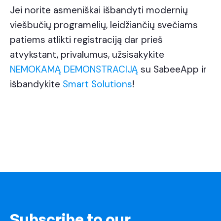
Jei norite asmeniškai išbandyti modernių
viešbučių programėlių, leidžiančių svečiams
patiems atlikti registraciją dar prieš
atvykstant, privalumus, užsisakykite
NEMOKAMĄ DEMONSTRACIJĄ
su SabeeApp ir
išbandykite
Smart Solutions
!
Subscribe to our