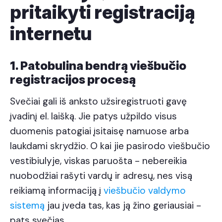
pritaikyti registraciją
internetu
1. Patobulina bendrą viešbučio
registracijos procesą
Svečiai gali iš anksto užsiregistruoti gavę
įvadinį el. laišką. Jie patys užpildo visus
duomenis patogiai įsitaisę namuose arba
laukdami skrydžio. O kai jie pasirodo viešbučio
vestibiulyje, viskas paruošta - nebereikia
nuobodžiai rašyti vardų ir adresų, nes visą
reikiamą informaciją į
viešbučio valdymo
sistemą
jau įveda tas, kas ją žino geriausiai -
pats svečias.