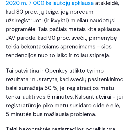
2020 m. 7 000 keliautojų apklausa
atskleidė,
kad 80 proc. jų teigė, jog norėdami
užsiregistruoti (ir išvykti) mieliau naudotųsi
programėle. Tais pačiais metais kita
apklausa
JAV parodė, kad 90 proc. svečių pirmenybę
teikia bekontakčiams sprendimams - šios
tendencijos nuo to laiko ir toliau stiprėja.
Tai patvirtina ir Openkey atlikto tyrimo
rezultatai: nustatyta, kad svečių pasitenkinimo
balai sumažėja 50 %, jei registracijos metu
tenka laukti vos 5 minutes. Kalbant atvirai - jei
registratūroje piko metu susidaro didelė eilė,
5 minutės bus mažiausia problema.
Taigi bekontaktės registracijos poreikis yra