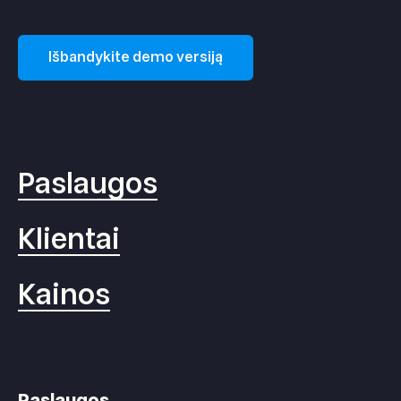
Išbandykite demo versiją
Paslaugos
Klientai
Kainos
Paslaugos