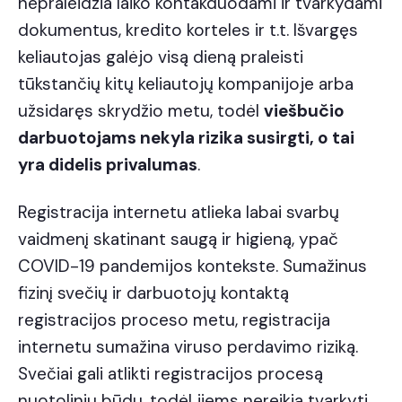
nepraleidžia laiko kontakduodami ir tvarkydami
dokumentus, kredito korteles ir t.t. Išvargęs
keliautojas galėjo visą dieną praleisti
tūkstančių kitų keliautojų kompanijoje arba
užsidaręs skrydžio metu, todėl
viešbučio
darbuotojams nekyla rizika susirgti, o tai
yra didelis privalumas
.
Registracija internetu atlieka labai svarbų
vaidmenį skatinant saugą ir higieną, ypač
COVID-19 pandemijos kontekste. Sumažinus
fizinį svečių ir darbuotojų kontaktą
registracijos proceso metu, registracija
internetu sumažina viruso perdavimo riziką.
Svečiai gali atlikti registracijos procesą
nuotoliniu būdu, todėl jiems nereikia tvarkyti