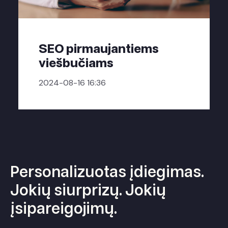
SEO pirmaujantiems
viešbučiams
2024-08-16 16:36
Personalizuotas įdiegimas.
Jokių siurprizų. Jokių
įsipareigojimų.