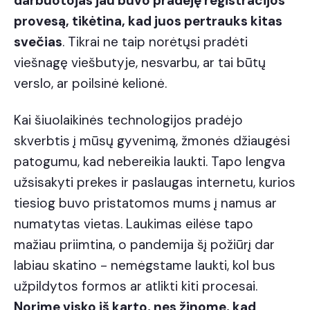
darbuotojas jau buvo pradėję registracijos
provesą, tikėtina, kad juos pertrauks kitas
svečias
. Tikrai ne taip norėtųsi pradėti
viešnagę viešbutyje, nesvarbu, ar tai būtų
verslo, ar poilsinė kelionė.
Kai šiuolaikinės technologijos pradėjo
skverbtis į mūsų gyvenimą, žmonės džiaugėsi
patogumu, kad nebereikia laukti. Tapo lengva
užsisakyti prekes ir paslaugas internetu, kurios
tiesiog buvo pristatomos mums į namus ar
numatytas vietas.
Laukimas eilėse
tapo
mažiau priimtina, o pandemija šį požiūrį dar
labiau skatino - nemėgstame laukti, kol bus
užpildytos formos ar atlikti kiti procesai.
Norime visko iš karto, nes žinome, kad