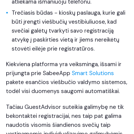
atliekama išmaniuoju telefonu.
Trečiasis būdas - kioskų paslauga, kurie gali
būti įrengti viešbučių vestibiuliuose, kad
svečiai galėtų tvarkyti savo registraciją
atvykę į paskirties vietą ir jiems nereikėtų
stovėti eilėje prie registratūros.
Kiekviena platforma yra veiksminga, išsami ir
prijungta prie SabeeApp
Smart Solutions
pakete esančios viešbučio valdymo sistemos,
todėl visi duomenys saugomi automatiškai.
Tačiau GuestAdvisor suteikia galimybę ne tik
bekontaktei registracijai, nes taip pat galima
naudotis visomis šiandienos svečių taip
vertinamomis individualizavimo galimybėmis,