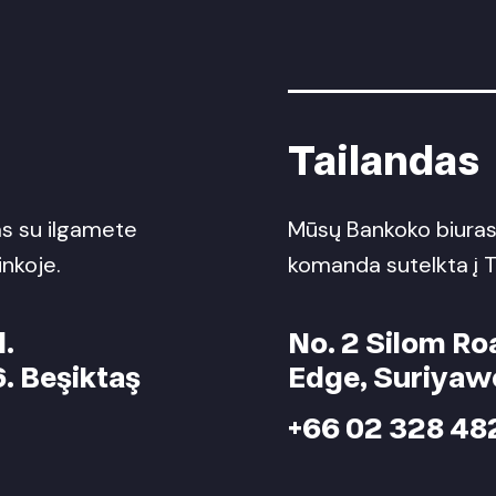
Tailandas
as su ilgamete
Mūsų Bankoko biuras 
nkoje.
komanda sutelkta į Ta
d.
No. 2 Silom Ro
6. Beşiktaş
Edge, Suriyaw
+66 02 328 48