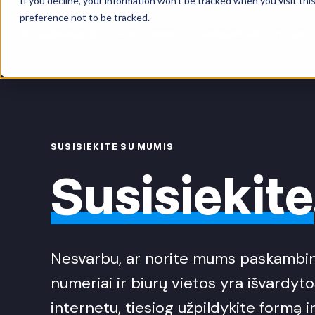
If you decline, your information won’t be tracked when you visit th
preference not to be tracked.
PLATFORMA
SABEEAPP VARTOTOJAI...
SUSISIEKITE SU MUMIS
Susisiekite
Nesvarbu, ar norite mums paskambint
numeriai ir biurų vietos yra išvardyt
internetu, tiesiog užpildykite formą i