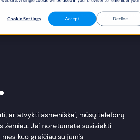
is website. A single cookie will be used in your browser to remember your
PASLAUGOS
KLIENTAI
KAINOS
RESURSAI
KON
Cookie Settings
Accept
Decline
.
i, ar atvykti asmeniškai, mūsų telefonų
os žemiau. Jei norėtumėte susisiekti
r mes kuo greičiau su jumis