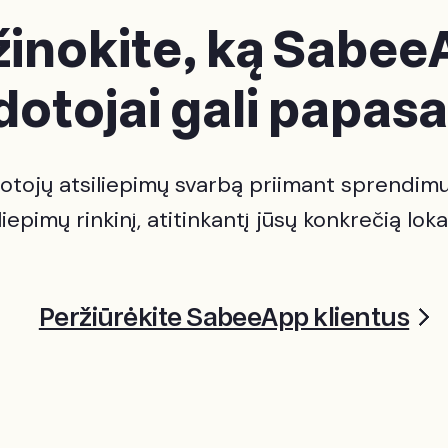
žinokite, ką Sabee
otojai gali papasa
tojų atsiliepimų svarbą priimant sprendimu
liepimų rinkinį, atitinkantį jūsų konkrečią loka
Peržiūrėkite SabeeApp klientus