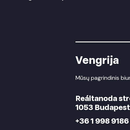
Vengrija
Mūsų pagrindinis biu
Reáltanoda stre
1053 Budapest
+36 1 998 9186