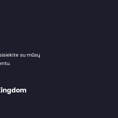
usisiekite su mūsų
entu.
 Kingdom