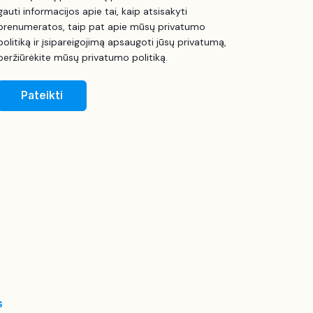
gauti informacijos apie tai, kaip atsisakyti
prenumeratos, taip pat apie mūsų privatumo
politiką ir įsipareigojimą apsaugoti jūsų privatumą,
peržiūrėkite mūsų privatumo politiką.
S