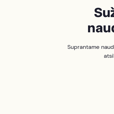
Su
naud
Suprantame naudo
atsi