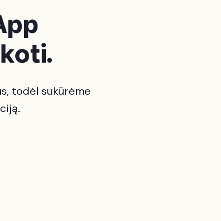
App
koti.
s, todėl sukūrėme
ciją.