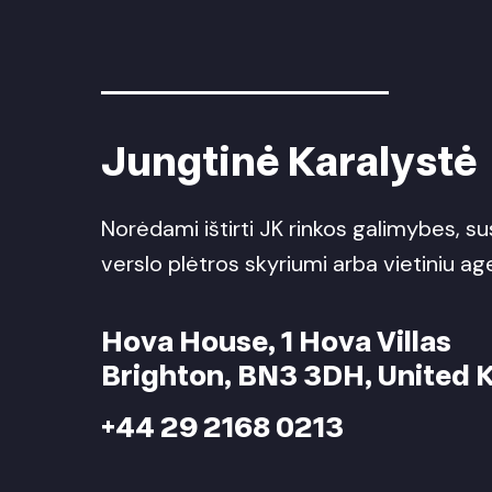
Jungtinė Karalystė
Norėdami ištirti JK rinkos galimybes, s
verslo plėtros skyriumi arba vietiniu ag
Hova House, 1 Hova Villas
Brighton, BN3 3DH, United
+44 29 2168 0213