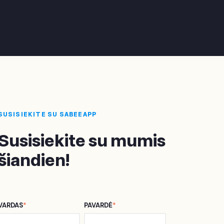
SUSISIEKITE SU SABEEAPP
Susisiekite su mumis
šiandien!
VARDAS
*
PAVARDĖ
*