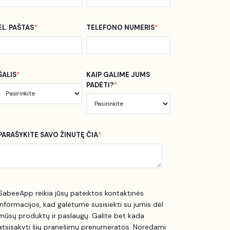
EL. PAŠTAS
*
TELEFONO NUMERIS
*
ŠALIS
*
KAIP GALIME JUMS
PADĖTI?
*
PARAŠYKITE SAVO ŽINUTĘ ČIA
*
SabeeApp reikia jūsų pateiktos kontaktinės
informacijos, kad galėtume susisiekti su jumis dėl
mūsų produktų ir paslaugų. Galite bet kada
atsisakyti šių pranešimų prenumeratos. Norėdami