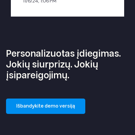
11/6/24, 1:06 PM
Personalizuotas įdiegimas.
Jokių siurprizų. Jokių
įsipareigojimų.
Išbandykite demo versiją