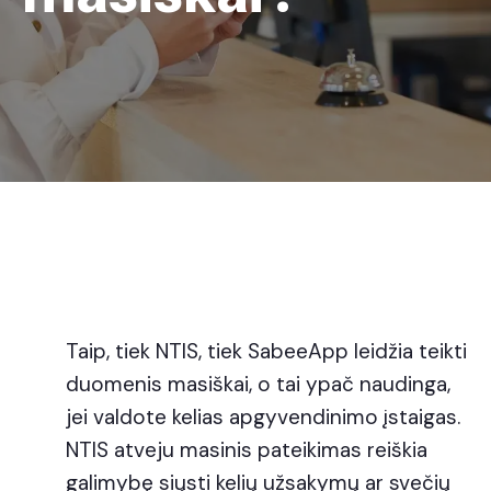
Taip, tiek NTIS, tiek SabeeApp leidžia teikti
duomenis masiškai, o tai ypač naudinga,
jei valdote kelias apgyvendinimo įstaigas.
NTIS atveju masinis pateikimas reiškia
galimybę siųsti kelių užsakymų ar svečių