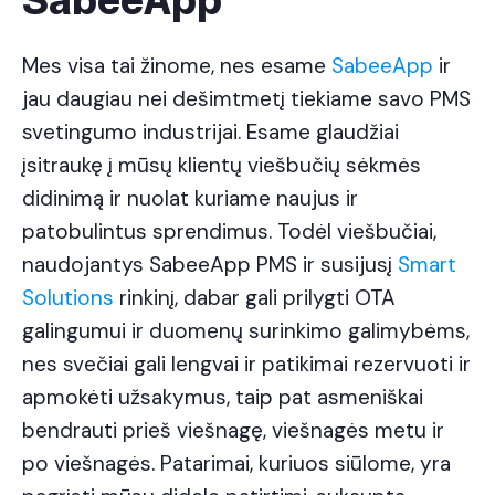
SabeeApp
Mes visa tai žinome, nes esame
SabeeApp
ir
jau daugiau nei dešimtmetį tiekiame savo PMS
svetingumo industrijai. Esame glaudžiai
įsitraukę į mūsų klientų viešbučių sėkmės
didinimą ir nuolat kuriame naujus ir
patobulintus sprendimus. Todėl viešbučiai,
naudojantys SabeeApp PMS ir susijusį
Smart
Solutions
rinkinį, dabar gali prilygti OTA
galingumui ir duomenų surinkimo galimybėms,
nes svečiai gali lengvai ir patikimai rezervuoti ir
apmokėti užsakymus, taip pat asmeniškai
bendrauti prieš viešnagę, viešnagės metu ir
po viešnagės. Patarimai, kuriuos siūlome, yra