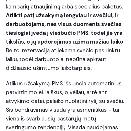
kambarių atnaujinimą arba specialius paketus.
Atlikti patį užsakymą lengviau ir svečiui, ir
darbuotojams, nes visus duomenis svečias
tiesiogiai įveda į viešbučio PMS, todėl jie yra
tikslūs, o jų apdorojimas užima mažiau laiko
.
Be to, rezervacija atliekama svečio pasirinktu
laiku, todėl darbuotojai nebūna apkrauti
didžiausio užimtumo laikotarpiais.
Atlikus užsakymą, PMS išsiunčia
automatinius
patvirtinimo el. laiškus
, o vėliau, artėjant
atvykimo datai, palaiko nuolatinį ryšį su svečiu.
Šis bendravimas visada yra asmeniškas - tai
viena iš svarbiausių pastarųjų metų
svetingumo tendencijų. Visada naudojamas