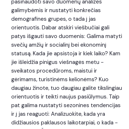
pasinaudoti savo duomenų analizės
galimybėmis ir nustatyti konkrečias
demografines grupes, o tada į jas
orientuotis. Dabar atskiri viešbučiai gali
patys išgauti savo duomenis: Galima matyti
svečių amžių ir socialinį bei ekonominį
statusą. Kada jie apsistoja ir kiek laiko? Kam
jie išleidžia pinigus viešnagės metu -
sveikatos procedūroms, maistui ir
gėrimams, turistinėms kelionėms? Kuo
daugiau žinote, tuo daugiau galite tikslingiau
orientuotis ir teikti naujus pasiūlymus. Taip
pat galima nustatyti sezonines tendencijas
ir į jas reaguoti: Analizuokite, kada yra
didžiausios paklausos laikotarpiai, o kada -