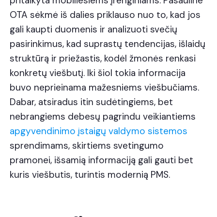
pritaikyta mobiliesiems įrenginiams. Pasaulinė
OTA sėkmė iš dalies priklauso nuo to, kad jos
gali kaupti duomenis ir analizuoti svečių
pasirinkimus, kad suprastų tendencijas, išlaidų
struktūrą ir priežastis, kodėl žmonės renkasi
konkretų viešbutį. Iki šiol tokia informacija
buvo neprieinama mažesniems viešbučiams.
Dabar, atsiradus itin sudėtingiems, bet
nebrangiems debesų pagrindu veikiantiems
apgyvendinimo įstaigų valdymo sistemos
sprendimams, skirtiems svetingumo
pramonei, išsamią informaciją gali gauti bet
kuris viešbutis, turintis modernią PMS.