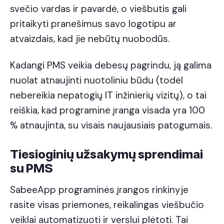
svečio vardas ir pavardė, o viešbutis gali
pritaikyti pranešimus savo logotipu ar
atvaizdais, kad jie nebūtų nuobodūs.
Kadangi PMS veikia debesų pagrindu, ją galima
nuolat atnaujinti nuotoliniu būdu (todėl
nebereikia nepatogių IT inžinierių vizitų), o tai
reiškia, kad programinė įranga visada yra 100
% atnaujinta, su visais naujausiais patogumais.
Tiesioginių užsakymų sprendimai
su PMS
SabeeApp programinės įrangos rinkinyje
rasite visas priemones, reikalingas viešbučio
veiklai automatizuoti ir verslui plėtoti. Tai