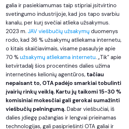
galia ir pasiekiamumas taip stipriai įsitvirtino
svetingumo industrijoje, kad jos tapo svarbiu
kanalu, per kurį svečiai atlieka užsakymus.
2023 m.
JAV viešbučių užsakymų
duomenys
rodo, kad 36 % užsakymų atliekama internetu,
o kitais skaičiavimais, visame pasaulyje apie
70 %
užsakymų atliekama internetu
. „Tik“ apie
ketvirtadalį šios procentinės dalies užima
internetinės kelionių agentūros,
tačiau
nepaisant to, OTA padėjo smarkiai tobulinti
įvairių rinkų veiklą. Kartu jų taikomi 15-30 %
komisiniai mokesčiai gali gerokai sumažinti
viešbučių pelningumą.
Dabar viešbučiai, iš
dalies įdiegę pažangias ir lengvai prieinamas
technologijas, gali pasipriešinti OTA galiai ir