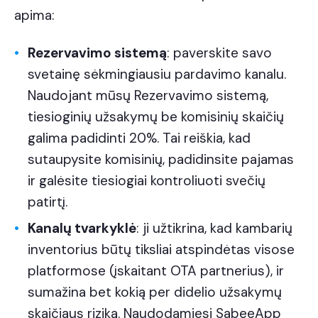
apima:
Rezervavimo sistemą
: paverskite savo
svetainę sėkmingiausiu pardavimo kanalu.
Naudojant mūsų Rezervavimo sistemą,
tiesioginių užsakymų be komisinių skaičių
galima padidinti 20%. Tai reiškia, kad
sutaupysite komisinių, padidinsite pajamas
ir galėsite tiesiogiai kontroliuoti svečių
patirtį.
Kanalų tvarkyklė
: ji užtikrina, kad kambarių
inventorius būtų tiksliai atspindėtas visose
platformose (įskaitant OTA partnerius), ir
sumažina bet kokią per didelio užsakymų
skaičiaus riziką. Naudodamiesi SabeeApp