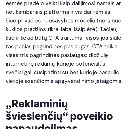
esmės pradėjo veikti kaip dalijimosi namais ar
net kambariais platforma ir vis dar remiasi
šiuo privačios nuosavybės modeliu (nors nuo
kuklios pradžios tikrai labai išsiplėtė). Tačiau,
kad ir kokie būtų OTA skirtumai, visos jos siūlo
tas pačias pagrindines paslaugas: OTA teikia
visas tris pagrindines paslaugas: didžiulę
internetinę reklamą, kurioje potencialūs
svečiai gali susipažinti su bet kurioje pasaulio
vietoje esančiomis apgyvendinimo įstaigomis.
„Reklaminių
švieslenčių“ poveikio
panaudojimas