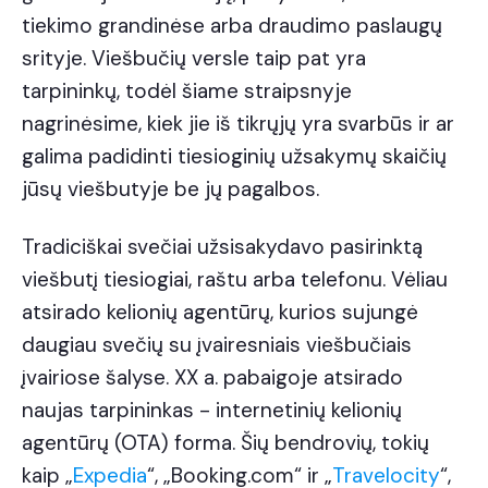
tiekimo grandinėse arba draudimo paslaugų
srityje. Viešbučių versle taip pat yra
tarpininkų, todėl šiame straipsnyje
nagrinėsime, kiek jie iš tikrųjų yra svarbūs ir ar
galima padidinti tiesioginių užsakymų skaičių
jūsų viešbutyje be jų pagalbos.
Tradiciškai svečiai užsisakydavo pasirinktą
viešbutį tiesiogiai, raštu arba telefonu. Vėliau
atsirado kelionių agentūrų, kurios sujungė
daugiau svečių su įvairesniais viešbučiais
įvairiose šalyse. XX a. pabaigoje atsirado
naujas tarpininkas - internetinių kelionių
agentūrų (OTA) forma. Šių bendrovių, tokių
kaip „
Expedia
“, „Booking.com“ ir „
Travelocity
“,