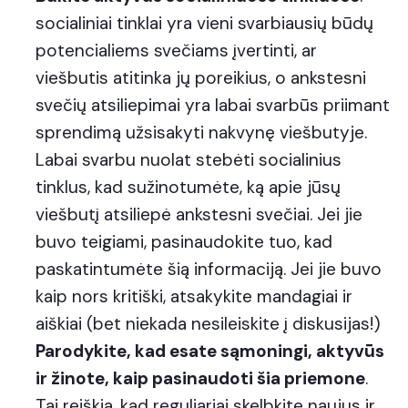
socialiniai tinklai yra vieni svarbiausių būdų
potencialiems svečiams įvertinti, ar
viešbutis atitinka jų poreikius, o ankstesni
svečių atsiliepimai yra labai svarbūs priimant
sprendimą užsisakyti nakvynę viešbutyje.
Labai svarbu nuolat stebėti socialinius
tinklus, kad sužinotumėte, ką apie jūsų
viešbutį atsiliepė ankstesni svečiai. Jei jie
buvo teigiami, pasinaudokite tuo, kad
paskatintumėte šią informaciją. Jei jie buvo
kaip nors kritiški, atsakykite mandagiai ir
aiškiai (bet niekada nesileiskite į diskusijas!)
Parodykite, kad esate sąmoningi, aktyvūs
ir žinote, kaip pasinaudoti šia priemone
.
Tai reiškia, kad reguliariai skelbkite naujus ir