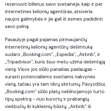
rezervuoti bilietus savo svetainėje, kaip ir per
internetines kelionių agentūras, atsiveria
naujos galimybės ir jie gali iš esmės padidinti
savo pelną.
Pasaulyje pagal pajamas pirmaujančių
internetinių kelionių agentūrų dešimtuką
sudaro „Booking.com“, „Expedia“, „Airbnb“, ir
„Tripadvisor“, kuris šiuo metu užima dešimtąją
vietą. Visos jos siūlo panašias paslaugas -
surasti potencialiems svečiams nakvynės
vietą, tačiau yra tam tikrų skirtumų. Pavyzdžiui,
„Booking.com“ siūlo platų nekilnojamojo turto
tipų spektrą - nuo kurortų ir prabangių
viešbučių iki kuklesnių būstų. „Airbnb“ iš