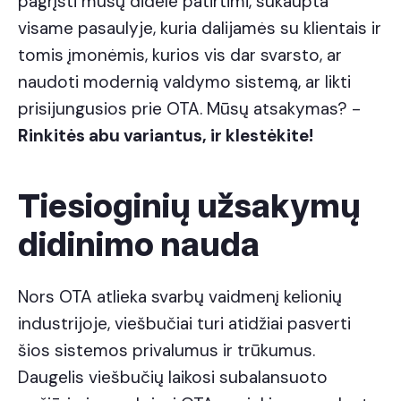
pagrįsti mūsų didele patirtimi, sukaupta
visame pasaulyje, kuria dalijamės su klientais ir
tomis įmonėmis, kurios vis dar svarsto, ar
naudoti modernią valdymo sistemą, ar likti
prisijungusios prie OTA. Mūsų atsakymas? -
Rinkitės abu variantus, ir klestėkite!
Tiesioginių užsakymų
didinimo nauda
Nors OTA atlieka svarbų vaidmenį kelionių
industrijoje, viešbučiai turi atidžiai pasverti
šios sistemos privalumus ir trūkumus.
Daugelis viešbučių laikosi subalansuoto