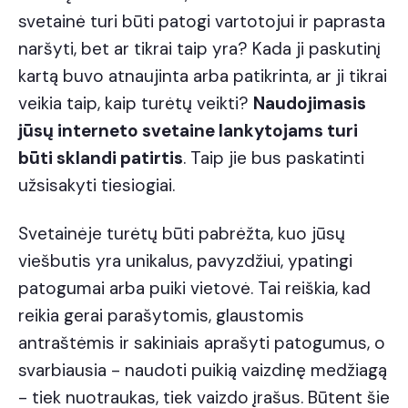
svetainė turi būti patogi vartotojui ir paprasta
naršyti, bet ar tikrai taip yra? Kada ji paskutinį
kartą buvo atnaujinta arba patikrinta, ar ji tikrai
veikia taip, kaip turėtų veikti?
Naudojimasis
jūsų interneto svetaine lankytojams turi
būti sklandi patirtis
. Taip jie bus paskatinti
užsisakyti tiesiogiai.
Svetainėje turėtų būti pabrėžta, kuo jūsų
viešbutis yra unikalus, pavyzdžiui, ypatingi
patogumai arba puiki vietovė. Tai reiškia, kad
reikia gerai parašytomis, glaustomis
antraštėmis ir sakiniais aprašyti patogumus, o
svarbiausia - naudoti puikią vaizdinę medžiagą
- tiek nuotraukas, tiek vaizdo įrašus. Būtent šie