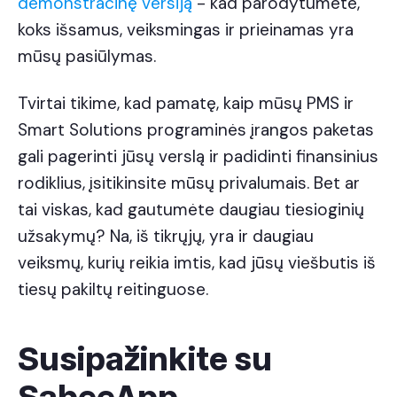
demonstracinę versiją
- kad parodytumėte,
koks išsamus, veiksmingas ir prieinamas yra
mūsų pasiūlymas.
Tvirtai tikime, kad pamatę, kaip mūsų PMS ir
Smart Solutions programinės įrangos paketas
gali pagerinti jūsų verslą ir padidinti finansinius
rodiklius, įsitikinsite mūsų privalumais. Bet ar
tai viskas, kad gautumėte daugiau tiesioginių
užsakymų? Na, iš tikrųjų, yra ir daugiau
veiksmų, kurių reikia imtis, kad jūsų viešbutis iš
tiesų pakiltų reitinguose.
Susipažinkite su