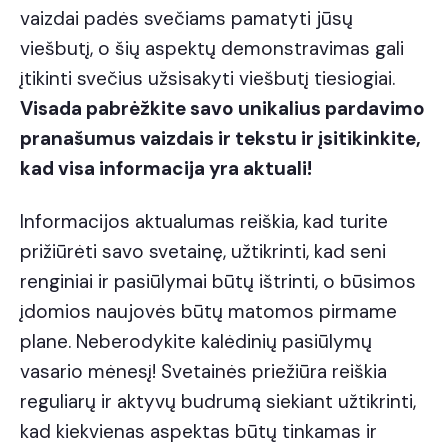
vaizdai padės svečiams pamatyti jūsų
viešbutį, o šių aspektų demonstravimas gali
įtikinti svečius užsisakyti viešbutį tiesiogiai.
Visada pabrėžkite savo unikalius pardavimo
pranašumus vaizdais ir tekstu ir įsitikinkite,
kad visa informacija yra aktuali!
Informacijos aktualumas reiškia, kad turite
prižiūrėti savo svetainę, užtikrinti, kad seni
renginiai ir pasiūlymai būtų ištrinti, o būsimos
įdomios naujovės būtų matomos pirmame
plane. Neberodykite kalėdinių pasiūlymų
vasario mėnesį! Svetainės priežiūra reiškia
reguliarų ir aktyvų budrumą siekiant užtikrinti,
kad kiekvienas aspektas būtų tinkamas ir