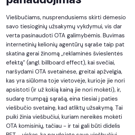
Viešbučiams, nusprendusiems skirti dėmesio
savo tiesioginių užsakymų vykdymui, vis dar
verta pasinaudoti OTA galimybėmis. Buvimas
internetinių kelionių agentūrų sąraše taip pat
skatina gerai žinomą „reklaminės švieslentės
efektą“ (angl. billboard effect), kai svečiai,
naršydami OTA svetainėse, greitai apžvelgia,
kas yra siūloma toje vietovėje, kurioje jie nori
apsistoti (ir už kokią kainą jie nori mokėti), ir,
sudarę trumpąjį sąrašą, eina tiesiai į paties
viešbučio svetainę, kad atliktų užsakymą. Tai
puiki žinia viešbučiui, kuriam nereikės mokėti
OTA komisinių, tačiau - ir tai gali būti didelis
BET - viskas, ką naudojate savo viešbučiui