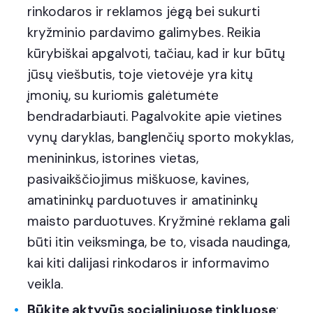
rinkodaros ir reklamos jėgą bei sukurti
kryžminio pardavimo galimybes. Reikia
kūrybiškai apgalvoti, tačiau, kad ir kur būtų
jūsų viešbutis, toje vietovėje yra kitų
įmonių, su kuriomis galėtumėte
bendradarbiauti. Pagalvokite apie vietines
vynų daryklas, banglenčių sporto mokyklas,
menininkus, istorines vietas,
pasivaikščiojimus miškuose, kavines,
amatininkų parduotuves ir amatininkų
maisto parduotuves. Kryžminė reklama gali
būti itin veiksminga, be to, visada naudinga,
kai kiti dalijasi rinkodaros ir informavimo
veikla.
Būkite aktyvūs socialiniuose tinkluose
: