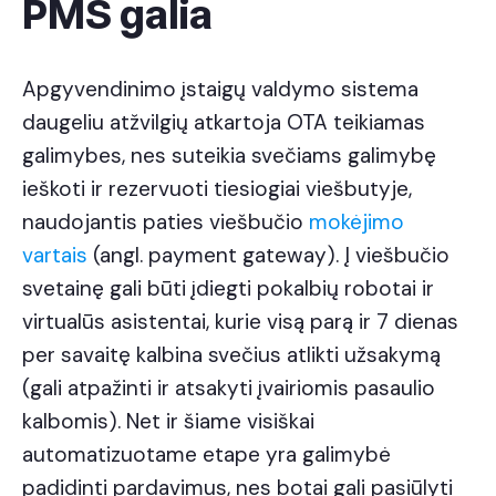
PMS galia
Apgyvendinimo įstaigų valdymo sistema
daugeliu atžvilgių atkartoja OTA teikiamas
galimybes, nes suteikia svečiams galimybę
ieškoti ir rezervuoti tiesiogiai viešbutyje,
naudojantis paties viešbučio
mokėjimo
vartais
(angl. payment gateway). Į viešbučio
svetainę gali būti įdiegti pokalbių robotai ir
virtualūs asistentai, kurie visą parą ir 7 dienas
per savaitę kalbina svečius atlikti užsakymą
(gali atpažinti ir atsakyti įvairiomis pasaulio
kalbomis). Net ir šiame visiškai
automatizuotame etape yra galimybė
padidinti pardavimus, nes botai gali pasiūlyti