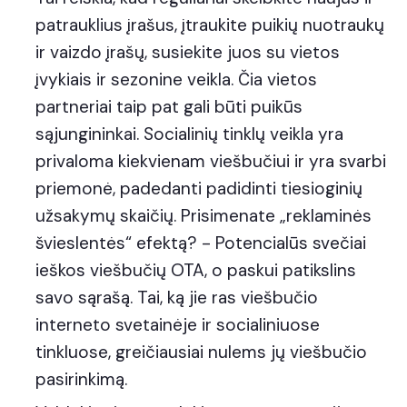
patrauklius įrašus, įtraukite puikių nuotraukų
ir vaizdo įrašų, susiekite juos su vietos
įvykiais ir sezonine veikla. Čia vietos
partneriai taip pat gali būti puikūs
sąjungininkai. Socialinių tinklų veikla yra
privaloma kiekvienam viešbučiui ir yra svarbi
priemonė, padedanti padidinti tiesioginių
užsakymų skaičių. Prisimenate „reklaminės
švieslentės“ efektą? - Potencialūs svečiai
ieškos viešbučių OTA, o paskui patikslins
savo sąrašą. Tai, ką jie ras viešbučio
interneto svetainėje ir socialiniuose
tinkluose, greičiausiai nulems jų viešbučio
pasirinkimą.