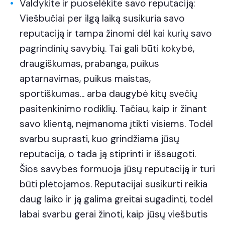
Valdykite ir puoselėkite savo reputaciją:
Viešbučiai per ilgą laiką susikuria savo
reputaciją ir tampa žinomi dėl kai kurių savo
pagrindinių savybių. Tai gali būti kokybė,
draugiškumas, prabanga, puikus
aptarnavimas, puikus maistas,
sportiškumas... arba daugybė kitų svečių
pasitenkinimo rodiklių. Tačiau, kaip ir žinant
savo klientą, neįmanoma įtikti visiems. Todėl
svarbu suprasti, kuo grindžiama jūsų
reputacija, o tada ją stiprinti ir išsaugoti.
Šios savybės formuoja jūsų reputaciją ir turi
būti plėtojamos. Reputacijai susikurti reikia
daug laiko ir ją galima greitai sugadinti, todėl
labai svarbu gerai žinoti, kaip jūsų viešbutis