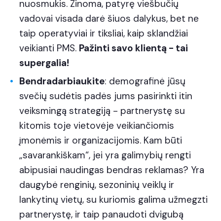
nuosmukis. Žinoma, patyrę viešbučių
vadovai visada darė šiuos dalykus, bet ne
taip operatyviai ir tiksliai, kaip sklandžiai
veikianti PMS.
Pažinti savo klientą - tai
supergalia!
Bendradarbiaukite
: demografinė jūsų
svečių sudėtis padės jums pasirinkti itin
veiksmingą strategiją - partnerystę su
kitomis toje vietovėje veikiančiomis
įmonėmis ir organizacijomis. Kam būti
„savarankiškam“, jei yra galimybių rengti
abipusiai naudingas bendras reklamas? Yra
daugybė renginių, sezoninių veiklų ir
lankytinų vietų, su kuriomis galima užmegzti
partnerystę, ir taip panaudoti dvigubą