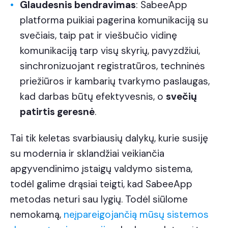
Glaudesnis bendravimas
: SabeeApp
platforma puikiai pagerina komunikaciją su
svečiais, taip pat ir viešbučio vidinę
komunikaciją tarp visų skyrių, pavyzdžiui,
sinchronizuojant registratūros, techninės
priežiūros ir kambarių tvarkymo paslaugas,
kad darbas būtų efektyvesnis, o
svečių
patirtis geresnė
.
Tai tik keletas svarbiausių dalykų, kurie susiję
su modernia ir sklandžiai veikiančia
apgyvendinimo įstaigų valdymo sistema,
todėl galime drąsiai teigti, kad SabeeApp
metodas neturi sau lygių. Todėl siūlome
nemokamą,
neįpareigojančią mūsų sistemos