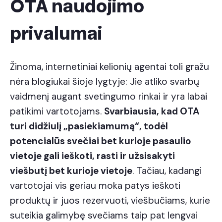
OTA naudojimo
privalumai
Žinoma, internetiniai kelionių agentai toli gražu
nėra blogiukai šioje lygtyje: Jie atliko svarbų
vaidmenį augant svetingumo rinkai ir yra labai
patikimi vartotojams.
Svarbiausia, kad OTA
turi didžiulį „pasiekiamumą“, todėl
potencialūs svečiai bet kurioje pasaulio
vietoje gali ieškoti, rasti ir užsisakyti
viešbutį bet kurioje vietoje
. Tačiau, kadangi
vartotojai vis geriau moka patys ieškoti
produktų ir juos rezervuoti, viešbučiams, kurie
suteikia galimybę svečiams taip pat lengvai