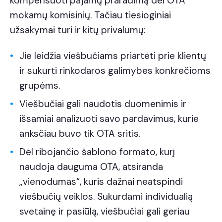
kompensuoti pajamų praradimą dėl OTA
mokamų komisinių. Tačiau tiesioginiai
užsakymai turi ir kitų privalumų:
Jie leidžia viešbučiams priartėti prie klientų
ir sukurti rinkodaros galimybes konkrečioms
grupėms.
Viešbučiai gali naudotis duomenimis ir
išsamiai analizuoti savo pardavimus, kurie
anksčiau buvo tik OTA sritis.
Dėl ribojančio šablono formato, kurį
naudoja dauguma OTA, atsiranda
„vienodumas“, kuris dažnai neatspindi
viešbučių veiklos. Sukurdami individualią
svetainę ir pasiūlą, viešbučiai gali geriau