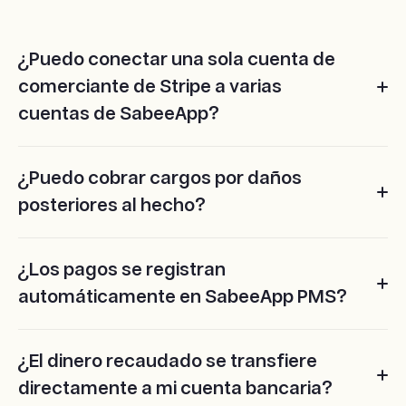
¿Puedo conectar una sola cuenta de
comerciante de Stripe a varias
cuentas de SabeeApp?
Sí, no hay limitación para conectar una cuenta de
¿Puedo cobrar cargos por daños
Stripe a varias cuentas de SabeeApp, por ejemplo, en el
posteriores al hecho?
caso de una cadena hotelera.
Técnicamente sí, pero con la fuerte autenticación del
¿Los pagos se registran
cliente (SCA), los invitados deben autenticar las tarifas
automáticamente en SabeeApp PMS?
por daños como un pago en línea. Recomendamos
tratar los casos de daños en la habitación mientras el
huésped aún está en la casa.
Sí, los pagos exitosos se registran automáticamente en
¿El dinero recaudado se transfiere
el folio de reserva y en los informes financieros. Las
directamente a mi cuenta bancaria?
facturas que son documentos comerciales se pueden