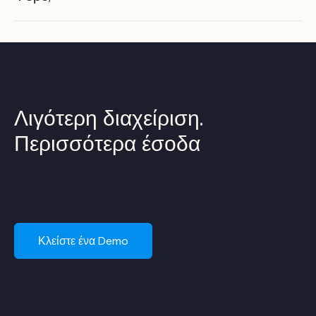
Η SabeeApp υποστηρίζει τις διαδικασίες υποβολής
αναφορών και πληρωμής για τον Περιβαλλοντικό Φόρο,
διασφαλίζοντας ότι όλα τα απαραίτητα περιβαλλοντικά
δεδομένα υποβάλλονται με ακρίβεια και είναι συμβατά με
τους κανονισμούς.
Λιγότερη διαχείριση.
Περισσότερα έσοδα
Κλείστε ένα Demo