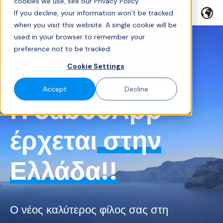
cookies we use, see our Privacy Policy.
If you decline, your information won’t be tracked
when you visit this website. A single cookie will be
used in your browser to remember your
preference not to be tracked.
Cookie Settings
Accept
Decline
Η SabeeApp
έρχεται
στην
Ελλάδα!!
Ο νέος καλύτερος φίλος σας στη